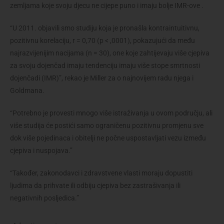
zemljama koje svoju djecu ne cijepe puno i imaju bolje IMR-ove .
“U 2011. objavili smo studiju koja je pronašla kontraintuitivnu,
pozitivnu korelaciju, r = 0,70 (p < ,0001), pokazujući da među
najrazvijenijim nacijama (n = 30), one koje zahtijevaju više cjepiva
za svoju dojenčad imaju tendenciju imaju više stope smrtnosti
dojenčadi (IMR)”, rekao je Miller za o najnovijem radu njega i
Goldmana.
“Potrebno je provesti mnogo više istraživanja u ovom području, ali
više studija će postići samo ograničenu pozitivnu promjenu sve
dok više pojedinaca i obitelji ne počne uspostavljati vezu između
cjepiva i nuspojava.”
“Također, zakonodavci i zdravstvene vlasti moraju dopustiti
ljudima da prihvate ili odbiju cjepiva bez zastrašivanja ili
negativnih posljedica.”