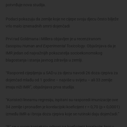
potvrđuje nova studija.
Podaci pokazuju da zemlje koje ne cijepe svoju djecu često bilježe
vrlo malo iznenadnih smrti dojenčadi
Prvi rad Goldmana i Millera objavljen je u recenziranom
časopisu
Human and Experimental Toxicology
. Objašnjava da je
IMR jedan od najvažnijih pokazatelja socioekonomskog
blagostanja i stanja javnog zdravlja u zemlji.
“Raspored cijepljenja u SAD-u za djecu navodi 26 doza cjepiva za
dojenčad mlađu od 1 godine – najviše u svijetu – ali 33 zemlje
imaju niži IMR”, objašnjava prva studija.
“Koristeći linearnu regresiju, ispitani su rasporedi imunizacije ove
34 zemlje i pronađen je korelacijski koeficijent r = 0,70 (p < 0,0001)
između IMR-a i broja doza cjepiva koje se rutinski daju dojenčadi.”
“R” se u ovom kontekstu odnosi na koeficijent korelacije, broj u