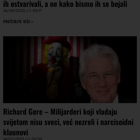
ih ostvarivali, a ne kako bismo ih se bojali
26/05/2025
00:17
PROČITAJTE VIŠE »
Richard Gere – Milijarderi koji vladaju
svijetom nisu sveci, već nezreli i narcisoidni
klaunovi
14/02/2025
00:50