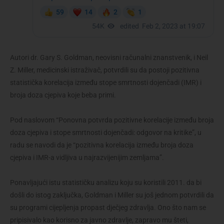
Autori dr. Gary S. Goldman, neovisni računalni znanstvenik, i Neil
Z. Miller, medicinski istraživač, potvrdili su da postoji pozitivna
statistička korelacija između stope smrtnosti dojenčadi (IMR) i
broja doza cjepiva koje beba primi.
Pod naslovom “Ponovna potvrda pozitivne korelacije između broja
doza cjepiva i stope smrtnosti dojenčadi: odgovor na kritike”, u
radu se navodi da je “pozitivna korelacija između broja doza
cjepiva i IMR-a vidljiva u najrazvijenijim zemljama”.
Ponavljajući istu statističku analizu koju su koristili 2011. da bi
došli do istog zaključka, Goldman i Miller su još jednom potvrdili da
su programi cijepljenja propast dječjeg zdravlja. Ono što nam se
pripisivalo kao korisno za javno zdravlje, zapravo mu šteti,