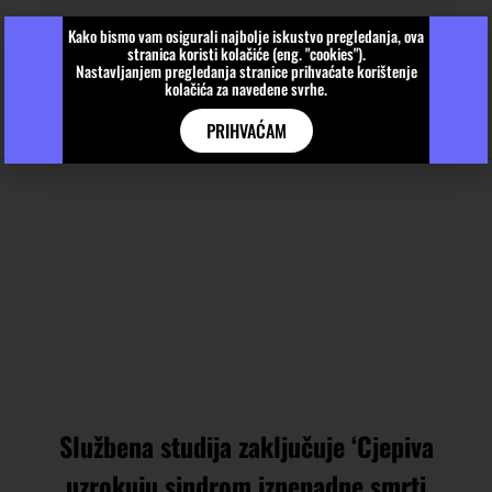
Kako bismo vam osigurali najbolje iskustvo pregledanja, ova
stranica koristi kolačiće (eng. "cookies").
Nastavljanjem pregledanja stranice prihvaćate korištenje
kolačića za navedene svrhe.
PRIHVAĆAM
Službena studija zaključuje ‘Cjepiva
uzrokuju sindrom iznenadne smrti