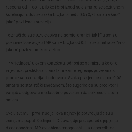
rasponu od -1 do 1. Bilo koji broj iznad nule smatra se pozitivnom
korelacijom, dok se svaka brojka između 0,6 i 0,79 smatra kao ”
jaka” pozitivna korelacija.
To znači da su s 0,70 cjepiva na gornjoj granici “jakih” u smislu
pozitivne korelacije s IMR-om – brojka od 0,8 i više smatra se “vrlo
jakom” pozitivnom korelacijom.
“P-vrijednost,” u ovom kontekstu, odnosi se na mjeru u kojoj je
vrijednost prediktora, u analizi linearne regresije, povezana s
promjenama u varijabli odgovora. Svaka p-vrijednost ispod 0,05
smatra se statistički značajnom, što sugerira da su prediktor i
varijabla odgovora međusobno povezani i da se kreću u istom
smjeru.
Sve u svemu, i prva studija i ova najnovija potvrđuju da su u
zemljama poput Sjedinjenih Država gdje je raspored cijepljenja
djece opsežan, IMR-ovi obično mnogo lošiji – u usporedbi sa