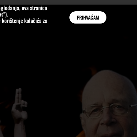
gledanja, ova stranica
MNE
KATEGORIJE
INTERVJUI
AKTUALNO
GLOBAL
s").
PRIHVAĆAM
 korištenje kolačića za