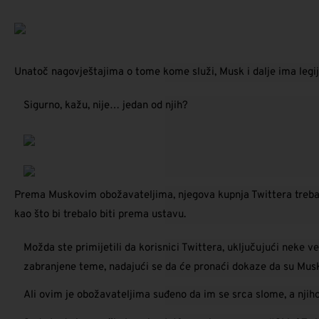
Unatoč nagovještajima o tome kome služi, Musk i dalje ima legij
Sigurno, kažu, nije… jedan od njih?
Prema Muskovim obožavateljima, njegova kupnja Twittera trebala 
kao što bi trebalo biti prema ustavu.
Možda ste primijetili da korisnici Twittera, uključujući neke 
zabranjene teme, nadajući se da će pronaći dokaze da su Musk
Ali ovim je obožavateljima suđeno da im se srca slome, a njihov