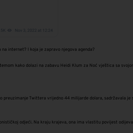
a na internet? I koja je zapravo njegova agenda?
čkom temom kako dolazi na zabavu Heidi Klum za Noć vještica sa sv
šio preuzimanje Twittera vrijedno 44 milijarde dolara, sadržavala j
stičkoj odjeći. Na kraju krajeva, ona ima vlastitu povijest odijeva