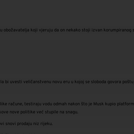
u obožavatelja koji vjeruju da on nekako stoji izvan korumpiranog 
bi uvesti veličanstvenu novu eru u kojoj se sloboda govora poštuje
velike račune, testiraju vodu odmah nakon što je Musk kupio platform
ove nove politike već stupile na snagu.
i snovi prodaju niz rijeku.