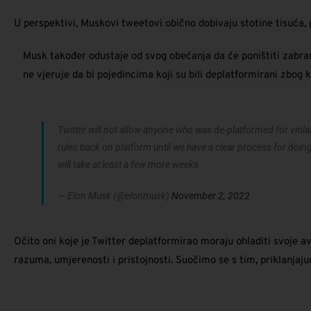
U perspektivi, Muskovi tweetovi obično dobivaju stotine tisuća, p
Musk također odustaje od svog obećanja da će poništiti zabran
ne vjeruje da bi pojedincima koji su bili deplatformirani zbog 
Twitter will not allow anyone who was de-platformed for viola
rules back on platform until we have a clear process for doin
will take at least a few more weeks
— Elon Musk (@elonmusk)
November 2, 2022
Očito oni koje je Twitter deplatformirao moraju ohladiti svoje a
razuma, umjerenosti i pristojnosti.
Suočimo se s tim, priklanjajući