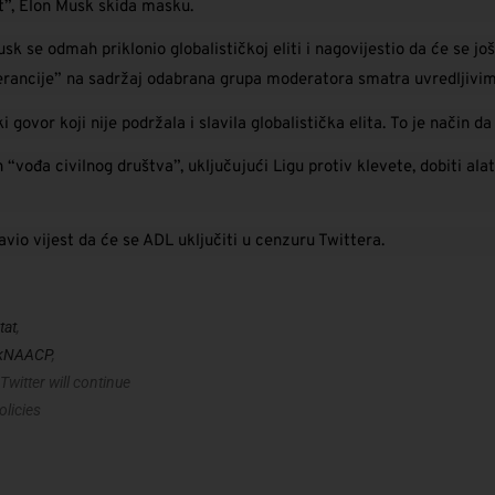
t”, Elon Musk skida masku.
 se odmah priklonio globalističkoj eliti i nagovijestio da će se još
lerancije” na sadržaj odabrana grupa moderatora smatra uvredljivim
govor koji nije podržala i slavila globalistička elita. To je način da
 “vođa civilnog društva”, uključujući Ligu protiv klevete, dobiti ala
io vijest da će se ADL uključiti u cenzuru Twittera.
tat
,
ckNAACP
,
witter will continue
olicies