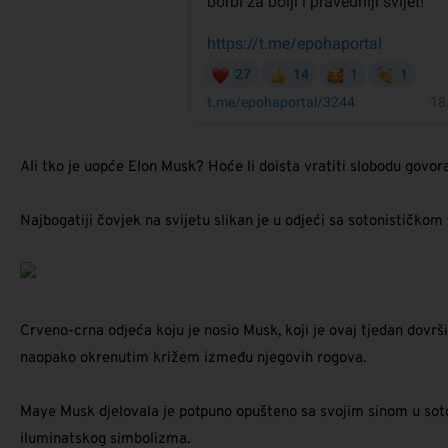
Ali tko je uopće Elon Musk? Hoće li doista vratiti slobodu govor
Najbogatiji čovjek na svijetu slikan je u odjeći sa sotonisti
Crveno-crna odjeća koju je nosio Musk, koji je ovaj tjedan dovr
naopako okrenutim križem između njegovih rogova.
Maye Musk djelovala je potpuno opušteno sa svojim sinom u sotoni
iluminatskog simbolizma.