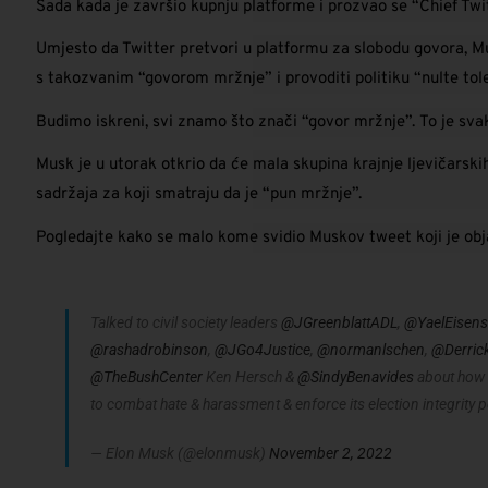
Sada kada je završio kupnju platforme i prozvao se “Chief Twi
Umjesto da Twitter pretvori u platformu za slobodu govora, Musk
s takozvanim “govorom mržnje” i provoditi politiku “nulte to
Budimo iskreni, svi znamo što znači “govor mržnje”. To je svaki 
Musk je u utorak otkrio da će mala skupina krajnje ljevičarskih
sadržaja za koji smatraju da je “pun mržnje”.
Pogledajte kako se malo kome svidio Muskov tweet koji je objav
Talked to civil society leaders
@JGreenblattADL
,
@YaelEisens
@rashadrobinson
,
@JGo4Justice
,
@normanlschen
,
@Derri
@TheBushCenter
Ken Hersch &
@SindyBenavides
about how T
to combat hate & harassment & enforce its election integrity p
— Elon Musk (@elonmusk)
November 2, 2022