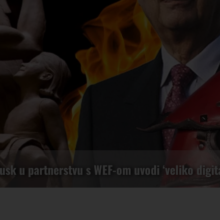
usk u partnerstvu s WEF-om uvodi ‘veliko digita