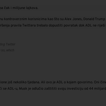
a čak i milijune lajkova.
u kontroverznim korisnicima kao što su Alex Jones, Donald Trump i 
kršenja pravila Twittera trebalo dopustiti povratak dok ADL ne riješi
ting Twitter
g so, which
vione još nekoliko tjedana.
Ali ovo je ADL o kojem govorimo.
Oni čin
 se ADL-u, Musk je odlučio zaštititi svoju investiciju od 44 milijarde 