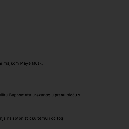
ojom majkom Maye Musk.
e sliku Baphometa urezanog u prsnu ploču s
nja na sotonističku temu i očitog