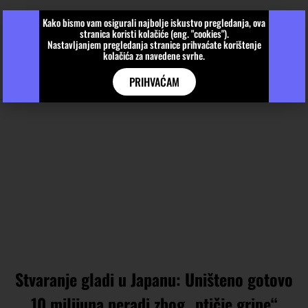
Kako bismo vam osigurali najbolje iskustvo pregledanja, ova
stranica koristi kolačiće (eng. "cookies").
Nastavljanjem pregledanja stranice prihvaćate korištenje
kolačića za navedene svrhe.
PRIHVAĆAM
Stvaranje gladi u Japanu: Uništeno gotovo
10 milijuna peradi zbog „ptičje gripe“