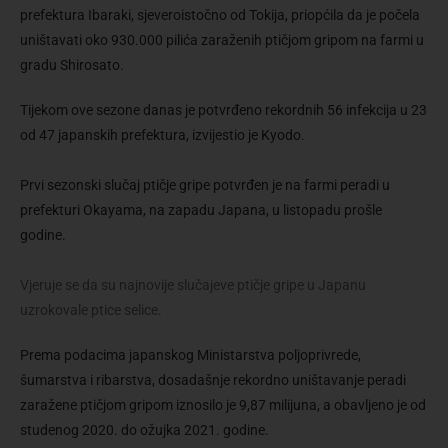
prefektura Ibaraki, sjeveroistočno od Tokija, priopćila da je počela
uništavati oko 930.000 pilića zaraženih ptičjom gripom na farmi u
gradu Shirosato.
Tijekom ove sezone danas je potvrđeno rekordnih 56 infekcija u 23
od 47 japanskih prefektura, izvijestio je Kyodo.
Prvi sezonski slučaj ptičje gripe potvrđen je na farmi peradi u
prefekturi Okayama, na zapadu Japana, u listopadu prošle
godine.
Vjeruje se da su najnovije slučajeve ptičje gripe u Japanu
uzrokovale ptice selice.
Prema podacima japanskog Ministarstva poljoprivrede,
šumarstva i ribarstva, dosadašnje rekordno uništavanje peradi
zaražene ptičjom gripom iznosilo je 9,87 milijuna, a obavljeno je od
studenog 2020. do ožujka 2021. godine.