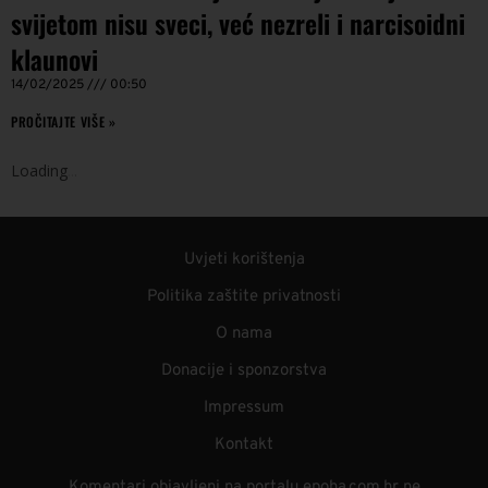
svijetom nisu sveci, već nezreli i narcisoidni
klaunovi
14/02/2025
00:50
PROČITAJTE VIŠE »
Loading
.
.
.
Uvjeti korištenja
Politika zaštite privatnosti
O nama
Donacije i sponzorstva
Impressum
Kontakt
Komentari objavljeni na portalu epoha.com.hr ne