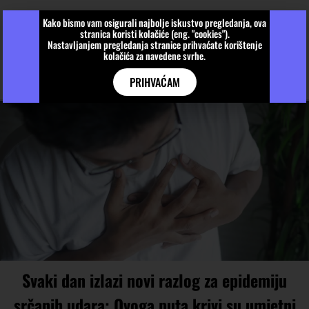
Kako bismo vam osigurali najbolje iskustvo pregledanja, ova
stranica koristi kolačiće (eng. "cookies").
Nastavljanjem pregledanja stranice prihvaćate korištenje
kolačića za navedene svrhe.
PRIHVAĆAM
Svaki dan izlazi novi razlog za epidemiju
srčanih udara: Ovoga puta krivi su umjetni