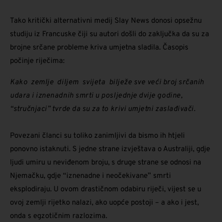
Tako
kritički alternativni medij Slay News
donosi opsežnu
studiju iz Francuske čiji su autori došli do zaključka da su za
brojne srčane probleme kriva umjetna sladila. Časopis
počinje riječima:
Kako
zemlje
diljem
svijeta
bilježe sve veći broj srčanih
udara i iznenadnih smrti u posljednje dvije godine,
“stručnjaci” tvrde da su za to krivi umjetni zaslađivači.
Povezani članci su toliko zanimljivi da bismo ih htjeli
ponovno istaknuti. S jedne strane izvještava o Australiji, gdje
ljudi umiru u neviđenom broju, s druge strane se odnosi na
Njemačku, gdje “iznenadne i neočekivane” smrti
eksplodiraju. U ovom drastičnom odabiru riječi, vijest se u
ovoj zemlji rijetko nalazi, ako uopće postoji – a ako i jest,
onda s egzotičnim razlozima.