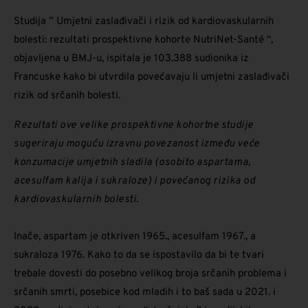
Studija ”
Umjetni zaslađivači i rizik od kardiovaskularnih
bolesti: rezultati prospektivne kohorte NutriNet-Santé
“,
objavljena u BMJ-u, ispitala je 103.388 sudionika iz
Francuske kako bi utvrdila povećavaju li umjetni zaslađivači
rizik od srčanih bolesti.
Rezultati ove velike prospektivne kohortne studije
sugeriraju moguću izravnu povezanost između veće
konzumacije umjetnih sladila (osobito aspartama,
acesulfam kalija i sukraloze) i povećanog rizika od
kardiovaskularnih bolesti.
Inače, aspartam je otkriven 1965., acesulfam 1967., a
sukraloza 1976. Kako to da se ispostavilo da bi te tvari
trebale dovesti do posebno velikog broja srčanih problema i
srčanih smrti, posebice kod mladih i to baš sada u 2021. i