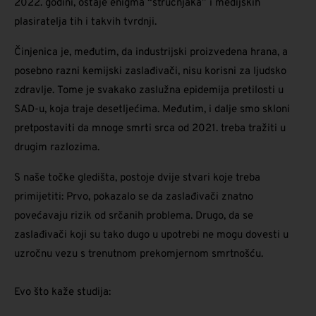
2022. godini, ostaje enigma “stručnjaka” i medijskih
plasiratelja tih i takvih tvrdnji.
Činjenica je, međutim, da industrijski proizvedena hrana, a
posebno razni kemijski zaslađivači, nisu korisni za ljudsko
zdravlje. Tome je svakako zaslužna epidemija pretilosti u
SAD-u, koja traje desetljećima. Međutim, i dalje smo skloni
pretpostaviti da mnoge smrti srca od 2021. treba tražiti u
drugim razlozima.
S naše točke gledišta, postoje dvije stvari koje treba
primijetiti: Prvo, pokazalo se da zaslađivači znatno
povećavaju rizik od srčanih problema. Drugo, da se
zaslađivači koji su tako dugo u upotrebi ne mogu dovesti u
uzročnu vezu s trenutnom prekomjernom smrtnošću.
Evo što kaže studija: