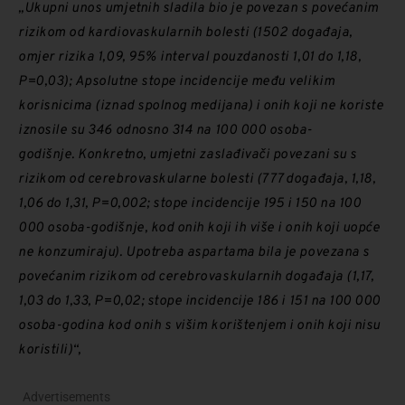
„Ukupni unos umjetnih sladila bio je povezan s povećanim
rizikom od kardiovaskularnih bolesti (1502 događaja,
omjer rizika 1,09, 95% interval pouzdanosti 1,01 do 1,18,
P=0,03); Apsolutne stope incidencije među velikim
korisnicima (iznad spolnog medijana) i onih koji ne koriste
iznosile su 346 odnosno 314 na 100 000 osoba-
godišnje. Konkretno, umjetni zaslađivači povezani su s
rizikom od cerebrovaskularne bolesti (777 događaja, 1,18,
1,06 do 1,31, P=0,002; stope incidencije 195 i 150 na 100
000 osoba-godišnje, kod onih koji ih više i onih koji uopće
ne konzumiraju). Upotreba aspartama bila je povezana s
povećanim rizikom od cerebrovaskularnih događaja (1,17,
1,03 do 1,33, P=0,02; stope incidencije 186 i 151 na 100 000
osoba-godina kod onih s višim korištenjem i onih koji nisu
koristili)“,
Advertisements