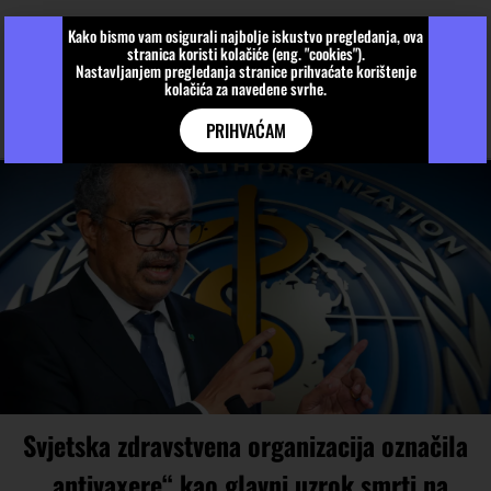
Kako bismo vam osigurali najbolje iskustvo pregledanja, ova
stranica koristi kolačiće (eng. "cookies").
Nastavljanjem pregledanja stranice prihvaćate korištenje
kolačića za navedene svrhe.
PRIHVAĆAM
Svjetska zdravstvena organizacija označila
„antivaxere“ kao glavni uzrok smrti na