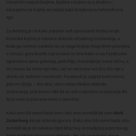
trenutnim raspoloženjima, ljudima s kojima su u društvu i
lokacijama na kojima se nalaze kako bi lajkovima nahranili svoj
ego.
Zuckerberg je i te kako svjestan svih opravdanih kritika svojih
korisnika kojima je oduzeta sloboda virtualnog izražavanja, a
kada ga novinari zaskoče sa za njega krajnje neugodnim pitanjima
o cenzuri, guta knedle i opravdava se time kako se na Facebooku
ograničava samo golotinja, pedofilija, zlostavljanje i tome slično, a
svi znamo da tome nije tako, već se cenzurira sve živo što nije u
skladu sa zadanim narativom. Facebook je, uzgred budi rečeno,
jednom riječju – dno dna, tamo nema nikakve sloboda
izražavanja, prije bismo rekli da se radi o okovima izražavanja iliti
da je naše izražavanje tamo u okovima.
Kako smo bili naivni kada smo i ako smo pomislili da nam
Mark
Zuckerberg
daruje slobodu govora. Kako smo bili naivni kada smo
pomislili da je on nekakav Djed Mraz koji će medijskoj sceni novog
doba doskočiti darujući joj slobodu. Ne. On joj je donio okove.