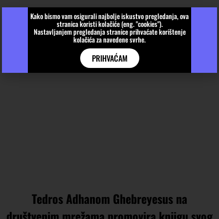
Kako bismo vam osigurali najbolje iskustvo pregledanja, ova
stranica koristi kolačiće (eng. "cookies").
Nastavljanjem pregledanja stranice prihvaćate korištenje
kolačića za navedene svrhe.
PRIHVAĆAM
Tedros Adhanom Ghebreyesus na
društvenim mrežama promovira knjigu svog