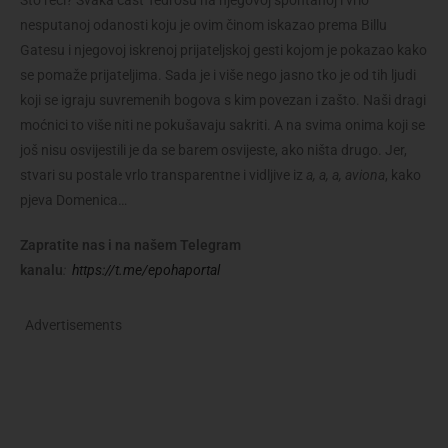
nesputanoj odanosti koju je ovim činom iskazao prema Billu
Gatesu i njegovoj iskrenoj prijateljskoj gesti kojom je pokazao kako
se pomaže prijateljima. Sada je i više nego jasno tko je od tih ljudi
koji se igraju suvremenih bogova s kim povezan i zašto. Naši dragi
moćnici to više niti ne pokušavaju sakriti. A na svima onima koji se
još nisu osvijestili je da se barem osvijeste, ako ništa drugo. Jer,
stvari su postale vrlo transparentne i vidljive iz
a, a, a, aviona
, kako
pjeva Domenica…
Zapratite nas i na našem Telegram
kanalu
:
https://t.me/epohaportal
Advertisements