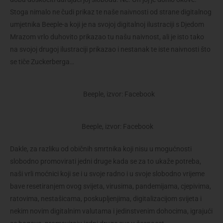
Stoga nimalo ne čudi prikaz te naše naivnosti od strane digitalnog
umjetnika Beeple-a koji je na svojoj digitalnoj ilustraciji s Djedom
Mrazom vrlo duhovito prikazao tu našu naivnost, ali je isto tako
na svojoj drugoj ilustraciji prikazao i nestanak te iste naivnosti što
se tiče Zuckerberga…
Beeple, izvor: Facebook
Beeple, izvor: Facebook
Dakle, za razliku od običnih smrtnika koji nisu u mogućnosti
slobodno promovirati jedni druge kada se za to ukaže potreba,
naši vrli moćnici koji se i u svoje radno i u svoje slobodno vrijeme
bave resetiranjem ovog svijeta, virusima, pandemijama, cjepivima,
ratovima, nestašicama, poskupljenjima, digitalizacijom svijeta i
nekim novim digitalnim valutama i jedinstvenim dohocima, igrajući