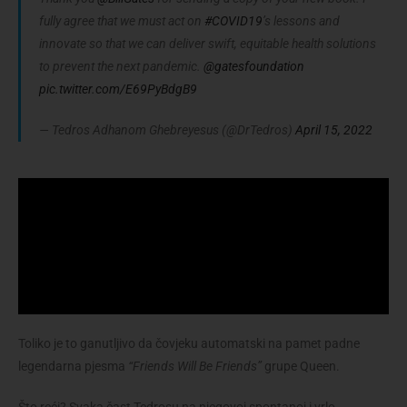
fully agree that we must act on
#COVID19
’s lessons and
innovate so that we can deliver swift, equitable health solutions
to prevent the next pandemic.
@gatesfoundation
pic.twitter.com/E69PyBdgB9
— Tedros Adhanom Ghebreyesus (@DrTedros)
April 15, 2022
Toliko je to ganutljivo da čovjeku automatski na pamet padne
legendarna pjesma
“Friends Will Be Friends”
grupe Queen.
Što reći? Svaka čast Tedrosu na njegovoj spontanoj i vrlo