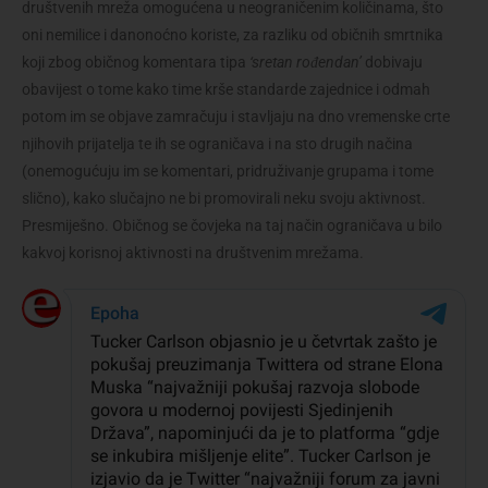
društvenih mreža omogućena u neograničenim količinama, što
oni nemilice i danonoćno koriste, za razliku od običnih smrtnika
koji zbog običnog komentara tipa
‘sretan rođendan’
dobivaju
obavijest o tome kako time krše standarde zajednice i odmah
potom im se objave zamračuju i stavljaju na dno vremenske crte
njihovih prijatelja te ih se ograničava i na sto drugih načina
(onemogućuju im se komentari, pridruživanje grupama i tome
slično), kako slučajno ne bi promovirali neku svoju aktivnost.
Presmiješno. Običnog se čovjeka na taj način ograničava u bilo
kakvoj korisnoj aktivnosti na društvenim mrežama.