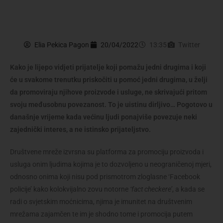
Elia Pekica Pagon
20/04/2022
13:35
Twitter
Kako je lijepo vidjeti prijatelje koji pomažu jedni drugima i koji
će u svakome trenutku priskočiti u pomoć jedni drugima, u želji
da promoviraju njihove proizvode i usluge, ne skrivajući pritom
svoju međusobnu povezanost. To je uistinu dirljivo… Pogotovo u
današnje vrijeme kada većinu ljudi ponajviše povezuje neki
zajednički interes, a ne istinsko prijateljstvo.
Društvene mreže izvrsna su platforma za promociju proizvoda i
usluga onim ljudima kojima je to dozvoljeno u neograničenoj mjeri,
odnosno onima koji nisu pod prismotrom zloglasne ‘Facebook
policije’ kako kolokvijalno zovu notorne
‘fact checkere’
, a kada se
radi o svjetskim moćnicima, njima je imunitet na društvenim
mrežama zajamčen te im je shodno tome i promocija putem