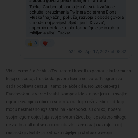
Vidjet ćemo što će biti s Twitterom i hoće li to postati platforma na
kojoj će postojati sloboda govora lišena cenzure. Telegram za
sada odolijeva cenzuri i tamo se lakše diše. No, Zuckerberg i
Facebook su stvarno izgubili kompas i doista pretjeruju u svojim
ograničavanjima običnih smrtnika na toj mreži. Jedini ljudi koji
mogu nesmetano egzistirati na Facebooku su oni koji nošeni
svojim egom objavljuju svoj privatan život koji apsolutno nikoga
ne zanima, ali oni se na to ne obaziru, već ostaju ustrajni u toj
rasprodaji vlastite privatnosti i dijeljenju statusa o svojim