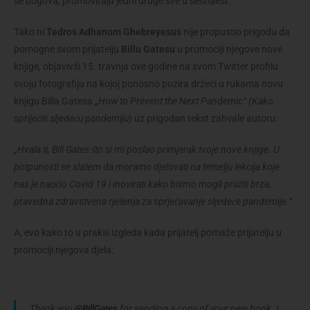
se bogova, promoviraju jedni druge sve u šesnaest.
Tako ni
Tedros Adhanom Ghebreyesus
nije propustio prigodu da
pomogne svom prijatelju
Billu Gatesu
u promociji njegove nove
knjige, objavivši 15. travnja ove godine na svom Twitter profilu
svoju fotografiju na kojoj ponosno pozira držeći u rukama novu
knjigu Billa Gatesa
„How to Prevent the Next Pandemic“ (Kako
spriječiti sljedeću pandemiju)
uz prigodan tekst zahvale autoru:
„Hvala ti, Bill Gates što si mi poslao primjerak tvoje nove knjige. U
potpunosti se slažem da moramo djelovati na temelju lekcija koje
nas je naučio Covid 19 i inovirati kako bismo mogli pružiti brza,
pravedna zdravstvena rješenja za sprječavanje sljedeće pandemije.“
A, evo kako to u praksi izgleda kada prijatelj pomaže prijatelju u
promociji njegova djela:
Thank you
@BillGates
for sending a copy of your new book. I