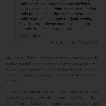
Nakon što je u “Tigrovima” proveo nekoliko godina, shvatio je da
će teško napredovati i otići u neku misiju te je napustio njihove
redove i otišao dalje, piše “Jutarnji list”. Prije oko godinu i pol dana
otvorila mu se prilika da se priključi marincima u Ukrajini, što je i
napravio.
“Jutarnji list” saznaje da Vjekoslav Prebeg. u Ukrajinu nije otišao
kao plaćenik, već na ugovor i da mu je navodno plaća tamo bila
oko 1.000 dolara. U Ukrajini je navodno našao i djevojku s kojom je