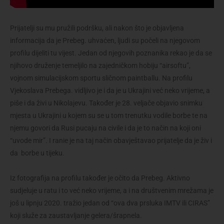
Prijatelji su mu pružili podršku, ali nakon što je objavljena
informacija da je Prebeg. uhvaćen, ljudi su počeli na njegovom
profilu dijeliti tu vijest. Jedan od njegovih poznanika rekao je da se
njihovo druženje temeljilo na zajedničkom hobiju “airsoftu”,
vojnom simulacijskom sportu sličnom paintballu. Na profilu
Vjekoslava Prebega. vidljivo je i da je u Ukrajini već neko vrijeme, a
piše i da živi u Nikolajevu. Također je 28. veljače objavio snimku
mjesta u Ukrajini u kojem su se u tom trenutku vodile borbe te na
njemu govori da Rusi pucaju na civile i da je to način na koji oni
“uvode mir”. I ranie je na taj način obavještavao prijatelje da je živ i
da borbe u tijeku.
Iz fotografija na profilu također je očito da Prebeg. Aktivno
sudjeluje u ratu i to već neko vrijeme, a i na društvenim mrežama je
još u lipnju 2020. tražio jedan od “ova dva prsluka IMTV ili CIRAS”
koji služe za zaustavljanje gelera/šrapnela.