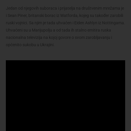
Jedan od njegovih suboraca i prijatelja na društvenim mrežama je
i Sean Piner, britanski borac iz Watforda, kojeg su također zarobili
ruski vojnici. Sa njim je tada uhvaćen i Eiden Ashlyn iz Nottingama.
Uhvaćeni su u Marijupolju a od tada ih stalno emitira ruska
nacionalna televizija na kojoj govore o svom zarobljavanju i
općenito sukobu u Ukrajini.