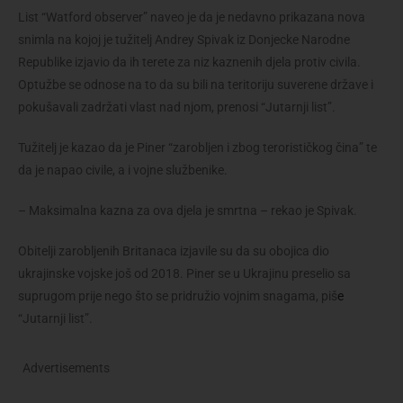
List “Watford observer” naveo je da je nedavno prikazana nova
snimla na kojoj je tužitelj Andrey Spivak iz Donjecke Narodne
Republike izjavio da ih terete za niz kaznenih djela protiv civila.
Optužbe se odnose na to da su bili na teritoriju suverene države i
pokušavali zadržati vlast nad njom, prenosi “Jutarnji list”.
Tužitelj je kazao da je Piner “zarobljen i zbog terorističkog čina” te
da je napao civile, a i vojne službenike.
– Maksimalna kazna za ova djela je smrtna – rekao je Spivak.
Obitelji zarobljenih Britanaca izjavile su da su obojica dio
ukrajinske vojske još od 2018. Piner se u Ukrajinu preselio sa
suprugom prije nego što se pridružio vojnim snagama, piš
e
“Jutarnji list”.
Advertisements