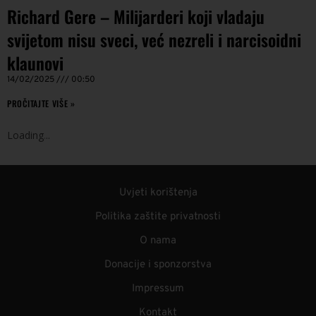
Richard Gere – Milijarderi koji vladaju
svijetom nisu sveci, već nezreli i narcisoidni
klaunovi
14/02/2025
00:50
PROČITAJTE VIŠE »
Loading
.
.
.
Uvjeti korištenja
Politika zaštite privatnosti
O nama
Donacije i sponzorstva
Impressum
Kontakt