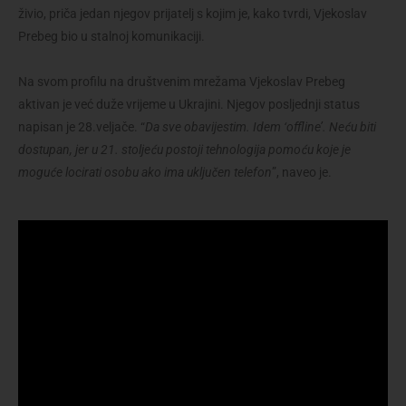
živio, priča jedan njegov prijatelj s kojim je, kako tvrdi, Vjekoslav
Prebeg bio u stalnoj komunikaciji.
Na svom profilu na društvenim mrežama Vjekoslav Prebeg
aktivan je već duže vrijeme u Ukrajini. Njegov posljednji status
napisan je 28.veljače. “
Da sve obavijestim. Idem ‘offline’. Neću biti
dostupan, jer u 21. stoljeću postoji tehnologija pomoću koje je
moguće locirati osobu ako ima uključen telefon
”, naveo je.