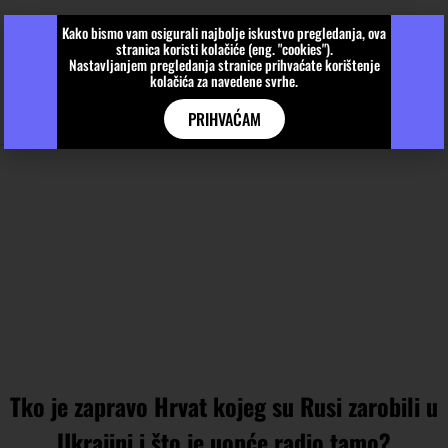
Kako bismo vam osigurali najbolje iskustvo pregledanja, ova
stranica koristi kolačiće (eng. "cookies").
Nastavljanjem pregledanja stranice prihvaćate korištenje
kolačića za navedene svrhe.
PRIHVAĆAM
Tko je zapravo Hrvat kojeg su Rusi zarobili u
Ukrajini i što je uopće radio tamo?