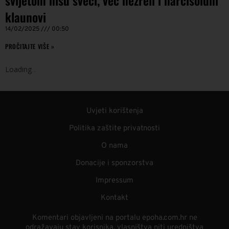
svijetom nisu sveci, već nezreli i narcisoidni
klaunovi
14/02/2025
00:50
PROČITAJTE VIŠE »
Loading
.
.
.
Uvjeti korištenja
Politika zaštite privatnosti
O nama
Donacije i sponzorstva
Impressum
Kontakt
Komentari objavljeni na portalu epoha.com.hr ne
odražavaju stav korisnika, vlasništva niti uredništva