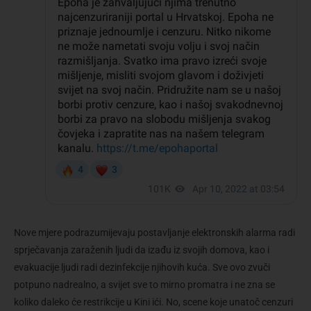
Nove mjere podrazumijevaju postavljanje elektronskih alarma radi
sprječavanja zaraženih ljudi da izađu iz svojih domova, kao i
evakuacije ljudi radi dezinfekcije njihovih kuća. Sve ovo zvuči
potpuno nadrealno, a svijet sve to mirno promatra i ne zna se
koliko daleko će restrikcije u Kini ići. No, scene koje unatoč cenzuri