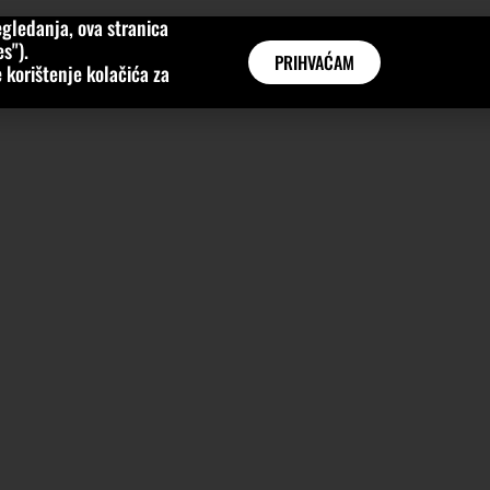
gledanja, ova stranica
MNE
KATEGORIJE
INTERVJUI
AKTUALNO
GLOBAL
s").
PRIHVAĆAM
 korištenje kolačića za