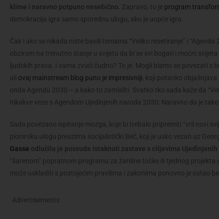
klime i naravno potpuno nesebično.
Zapravo, to je
program transform
demokracija igra samo sporednu ulogu, ako je uopće igra.
Čak i ako se nikada niste bavili temama “Veliko resetiranje” i “Agenda
obzirom na trenutno stanje u svijetu da bi se svi bogati i moćni svijeta
ljudskih prava. I vama zvuči čudno? To je. Mogli bismo se povezati s 
ali
ovaj mainstream blog puno je impresivniji
, koji potanko objašnjava 
onda Agendu 2030 – a kako to zamisliti. Svatko tko sada kaže da “V
nikakve veze s Agendom Ujedinjenih naroda 2030: Naravno da je tako
Sada povezano ispiranje mozga, koje bi trebalo pripremiti “vrli novi 
pionirsku ulogu preuzima socijalistički Beč, koji je usko vezan uz Geo
Gasse
odlučila je posvuda istaknuti zastave s ciljevima Ujedinjeni
“šarenom” popratnom programu za žarišne točke ili tjednog projekta u 
može uskladiti s postojećim pravilima i zakonima ponovno je ostao b
Advertisements