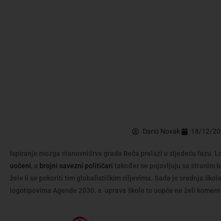
Dario Novak
18/12/2
Ispiranje mozga stanovništva grada Beča prelazi u sljedeću fazu. 
uočeni
, a
brojni savezni političari
također se pojavljuju sa stranim 
žele li se pokoriti tim globalističkim ciljevima. Sada je srednja š
logotipovima Agende 2030. a uprava škole to uopće ne želi komenti