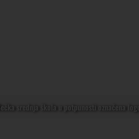
 Bečka srednja škola u potpunosti označena l