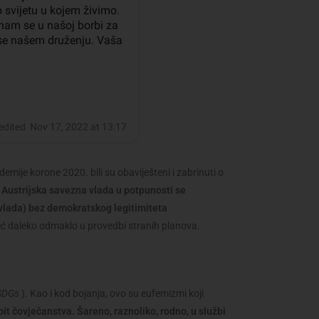
mije korone 2020. bili su obaviješteni i zabrinuti o
.
Austrijska savezna vlada u potpunosti se
vlada) bez demokratskog legitimiteta
eć daleko odmaklo u provedbi stranih planova.
SDGs
). Kao i kod bojanja, ovo su eufemizmi koji
it čovječanstva. Šareno, raznoliko, rodno, u službi