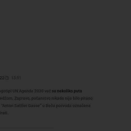
022
13:51
Logotipi UN Agende 2030 već
su nekoliko puta
bedžom. Zapravo, pučanstvo nikada nije bilo pitano
kola “Anton Sattler Gasse” u Beču posvuda označena
rati.