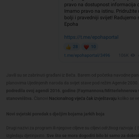
Javili su se zabrinuti građani iz Beča. Barem od početka navodne pande
planovima Ujedinjenih naroda da svijet stave pod režim Agende 2030
podredila ovoj agendi 2016. godine (Faymannova/Mitterlehnerova 
stanovništva.
Članovi
Nacionalnog vijeća čak izvještavaju
koliko se v
Novi svjetski poredak s dječjim bojama jarkih boja
Drugi nazivi za program ili njegove ciljeve su ciljevi
održivog razvoja
(
izgledaju djetinjasto.
Sve što se mora dogoditi bilo bi samo za dobrob