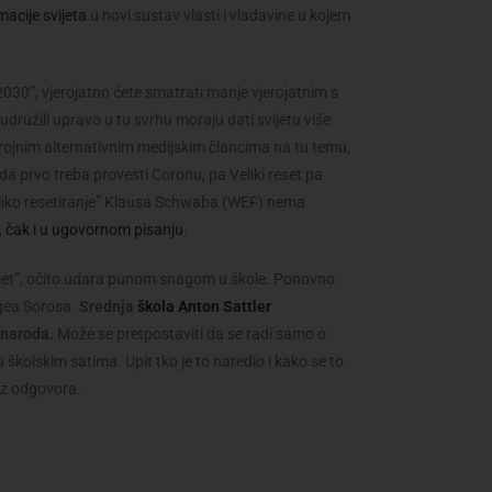
acije svijeta
u novi sustav vlasti i vladavine u kojem
 2030”, vjerojatno ćete smatrati manje vjerojatnim s
 udružili upravo u tu svrhu moraju dati svijetu više
brojnim alternativnim medijskim člancima na tu temu,
da prvo treba provesti Coronu, pa Veliki reset pa
eliko resetiranje” Klausa Schwaba (WEF) nema
,
čak i u ugovornom pisanju
.
svijet”, očito udara punom snagom u škole. Ponovno
rgea Sorosa.
Srednja
škola Anton Sattler
h naroda.
Može se pretpostaviti da se radi samo o
školskim satima. Upit tko je to naredio i kako se to
ez odgovora.