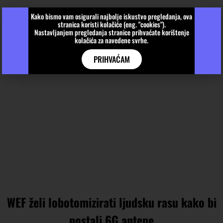
Kako bismo vam osigurali najbolje iskustvo pregledanja, ova
stranica koristi kolačiće (eng. "cookies").
Nastavljanjem pregledanja stranice prihvaćate korištenje
kolačića za navedene svrhe.
PRIHVAĆAM
WEF želi lobotomizirati ljudsku rasu kako bi
postali 6G antene