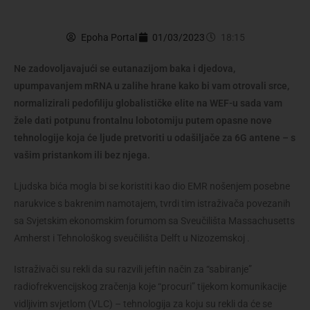
Epoha Portal
01/03/2023
18:15
Ne zadovoljavajući se eutanazijom baka i djedova,
upumpavanjem mRNA u zalihe hrane kako bi vam otrovali srce,
normalizirali pedofiliju globalističke elite na WEF-u sada vam
žele dati potpunu frontalnu lobotomiju putem opasne nove
tehnologije koja će ljude pretvoriti u odašiljače za 6G antene – s
vašim pristankom ili bez njega.
Ljudska bića mogla bi se koristiti kao dio EMR nošenjem posebne
narukvice s bakrenim namotajem, tvrdi tim istraživača povezanih
sa Svjetskim ekonomskim forumom sa Sveučilišta Massachusetts
Amherst i Tehnološkog sveučilišta Delft u Nizozemskoj .
Istraživači su rekli da su razvili jeftin način za “sabiranje”
radiofrekvencijskog zračenja koje “procuri” tijekom komunikacije
vidljivim svjetlom (VLC) – tehnologija za koju su rekli da će se