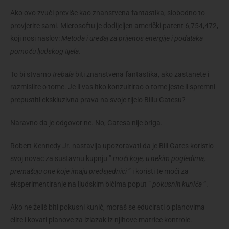
Ako ovo zvuči previše kao znanstvena fantastika, slobodno to
provjerite sami. Microsoftu je dodijeljen američki patent 6,754,472,
koji nosi naslov:
Metoda i uređaj za prijenos energije i podataka
pomoću ljudskog tijela.
To bi stvarno
trebala
biti znanstvena fantastika, ako zastanete i
razmislite o tome. Je li vas itko konzultirao o tome jeste li spremni
prepustiti ekskluzivna prava na svoje tijelo Billu Gatesu?
Naravno da je odgovor ne. No, Gatesa nije briga.
Robert Kennedy Jr. nastavlja upozoravati da je Bill Gates koristio
svoj novac za sustavnu kupnju ”
moći koje, u nekim pogledima,
premašuju one koje imaju predsjednici
” i koristi te moći za
eksperimentiranje na ljudskim bićima poput ”
pokusnih kunića
“.
Ako ne želiš biti pokusni kunić, moraš se educirati o planovima
elite i kovati planove za izlazak iz njihove matrice kontrole.