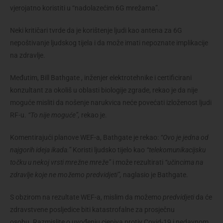
vjerojatno koristiti u “nadolazećim 6G mrežama”.
Neki kritičari tvrde da je korištenje ljudi kao antena za 6G
nepoštivanje ljudskog tijela i da može imati nepoznate implikacije
na zdravlje.
Međutim, Bill Bathgate , inženjer elektrotehnike i certificirani
konzultant za okoliš u oblasti biologije zgrade, rekao je da nije
moguće misliti da nošenje narukvica neće povećati izloženost ljudi
RF-u.
“To nije moguće”,
rekao je.
Komentirajući planove WEF-a, Bathgate je rekao:
“Ovo je jedna od
najgorih ideja ikada.”
Koristi ljudsko tijelo kao
“telekomunikacijsku
točku u nekoj vrsti mrežne mreže”
i može rezultirati
“učincima na
zdravlje koje ne možemo predvidjeti”,
naglasio je Bathgate.
S obzirom na rezultate WEF-a, mislim da možemo
predvidjeti
da će
zdravstvene posljedice biti katastrofalne za prosječnu
osobu. Razmislite o uvođenju cjepiva protiv Covid-19 i nedavnom