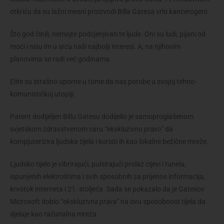
otkriću da su lažni mesni proizvodi Billa Gatesa vrlo kancerogeni.
Što god činili, nemojte podcjenjivati te ljude. Oni su ludi, pijani od
moći i nisu im u srcu naši najbolji interesi. A, na njihovim
planovima se radi već godinama.
Elite su strašno uporne u tome da nas porobe u svojoj tehno-
komunističkoj utopiji.
Patent dodijeljen Billu Gatesu dodijelio je samoproglašenom
svjetskom zdravstvenom caru
“ekskluzivno pravo”
da
kompjuterizira ljudska tijela i koristi ih kao lokalne bežične mreže.
Ljudsko tijelo je vibrirajući, pulsirajući prolaz cijevi i tunela,
ispunjenih elektrolitima i svih sposobnih za prijenos informacija,
krvotok interneta i 21. stoljeća. Sada se pokazalo da je Gatesov
Microsoft dobio
“ekskluzivna prava”
na ovu sposobnost tijela da
djeluje kao računalna mreža.