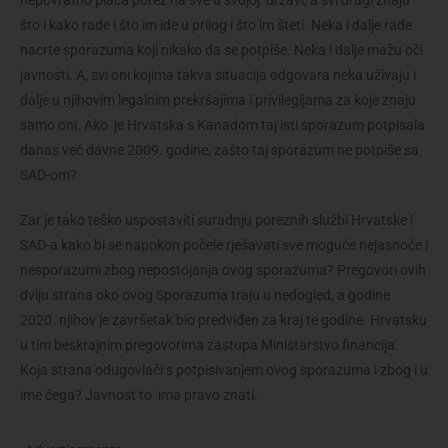
nepovratno plaća porez na sve u svojoj državi, a svi drugi znaju
što i kako rade i što im ide u prilog i što im šteti. Neka i dalje rade
nacrte sporazuma koji nikako da se potpiše. Neka i dalje mažu oči
javnosti. A, svi oni kojima takva situacija odgovara neka uživaju i
dalje u njihovim legalnim prekršajima i privilegijama za koje znaju
samo oni. Ako je Hrvatska s Kanadom taj isti sporazum potpisala
danas već davne 2009. godine, zašto taj sporazum ne potpiše sa
SAD-om?
Zar je tako teško uspostaviti suradnju poreznih službi Hrvatske i
SAD-a kako bi se napokon počele rješavati sve moguće nejasnoće i
nesporazumi zbog nepostojanja ovog sporazuma? Pregovori ovih
dviju strana oko ovog Sporazuma traju u nedogled, a godine
2020. njihov je završetak bio predviđen za kraj te godine. Hrvatsku
u tim beskrajnim pregovorima zastupa Ministarstvo financija.
Koja strana odugovlači s potpisivanjem ovog sporazuma i zbog i u
ime čega? Javnost to ima pravo znati.