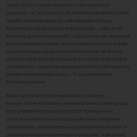
između SAD-a i Hrvatske, dokument o kojem dvije zemlje
što je doista nevjerojatno i pomalo
pregovaraju već četvrt stoljeća“,
smiješno da se dvije zemlje već toliko desetljeća ne mogu
dogovoriti oko tog sporazuma. Pravo je pitanje – zašto se već
jednom taj Sporazum ne potpiše? I, tu je još niz drugih pitanja koja
se tiču svakodnevne prakse, odnosno svega onog što se događa
zbog nepostojanja tog sporazuma s čime javnost nije do kraja
upoznata, niti se itko s tim zamara, jer ih se ne tiče, a možda bi ih
se trebalo ticati. Javnost nije upoznata s time što je bilo nakon što
je Robert Kohorst predao taj nacrt. To su zove polovično
informiranje javnosti.
Nakon susreta američkog veleposlanika s ministrom
financija Zdravkom Marićem
u Banskim dvorima iz Vlade su tada
šturo izvijestili kako će sporazum pružiti
“dodatnu pravnu
sigurnost poreznim obveznicima, poglavito onima s dvostrukim
državljanstvom, spriječiti dvostruko plaćanje poreznih obveza te ih
Kojih, pitamo
zaštititi od eventualnih diskriminatornih postupaka”.