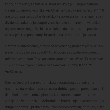
znači, primjerice, za tvrtku u Hrvatskoj koja je u stopostotnom
vlasništvu američke tvrtke, AmCham iznosi da ona mora platiti 18
posto poreza na dobit u Hrvatskoj te porez na kamate, naknade i
dividende, tako da je ukupni iznos isplaćen američkom vlasniku
osjetno manji nego što bi bio u slučaju da je sporazum potpisan.
Isto vrijedi i za poslovanje hrvatskih tvrtki na području SAD-a.
“Pritom je opterećenje još veće od navedenog primjera jer su u SAD-
u sve tri stope poreza po odbitku 30 posto za zemlje koje nemaju
potpisan sporazum. To se posebno odnosi na hrvatske IT tvrtke koje
stoji u analizi
su u znatnijoj mjeri prisutne na tržištu SAD-a”,
AmChama.
Kao najčešći primjer ekonomskog dvostrukog oporezivanja
navodi se da tvrtka plaća
porez na dobit
, a potom porez plaćaju i
dioničari na dividendu isplaćenu iz te oporezovane dobiti. Jedna
zemlja može oporezivati dohodak po kriteriju njegova nastanka, a
druga na temelju prebivališta. Prosječnom čovjeku, naravno, ništa