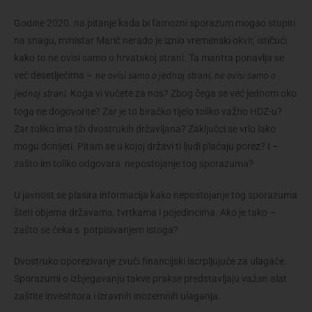
Godine 2020. na pitanje kada bi famozni sporazum mogao stupiti
na snagu, ministar Marić nerado je iznio vremenski okvir, ističući
kako to ne ovisi samo o hrvatskoj strani. Ta mantra ponavlja se
već desetljećima –
,
ne ovisi samo o jednoj strani
ne ovisi samo o
. Koga vi vučete za nos? Zbog čega se već jednom oko
jednoj strani
toga ne dogovorite? Zar je to biračko tijelo toliko važno HDZ-u?
Zar toliko ima tih dvostrukih državljana? Zaključci se vrlo lako
mogu donijeti. Pitam se u kojoj državi ti ljudi plaćaju porez? I –
zašto im toliko odgovara nepostojanje tog sporazuma?
U javnost se plasira informacija kako nepostojanje tog sporazuma
šteti objema državama, tvrtkama i pojedincima. Ako je tako –
zašto se čeka s potpisivanjem istoga?
Dvostruko oporezivanje zvuči financijski iscrpljujuće za ulagače.
Sporazumi o izbjegavanju takve prakse predstavljaju važan alat
zaštite investitora i izravnih inozemnih ulaganja.