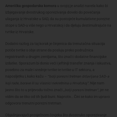
Američka gospodarska komora
u svojoj je analizi navela kako bi
izbjegavanje dvostrukog oporezivanja dovelo do povećanja
ulaganja iz Hrvatske u SAD, da su postojeće kumulativne porezne
stope u SAD-u više nego u Hrvatskoj i da djeluju destimulirajuće na
tvrtke iz Hrvatske.
Dodatni razlog za taj korak je činjenica da trenutačna situacija
potiče tvrtke s obje strane da posluju preko podružnica
registriranih u drugim zemljama, što znači i dodatne financijske
izdatke. Sporazum bi donio veći i jeftiniji transfer znanja i iskustva,
posebno za male i srednje tvrtke te tvrtke u IT sektoru, a
naposljetku i, kako kažu –
“bolji porezni tretman državljana SAD-a
Nije nam
koji rade, borave ili su vlasnici nekretnina u Hrvatskoj”.
jasno što to u prijevodu točno znači
, jer ne
„bolji porezni tretman“
vidim da se itko od tih ljudi buni. Naprotiv… Čini se kako im upravo
odgovora trenutni porezni tretman.
Objašnjavajući prosječnom čovjeku što dvostruko oporezivanje