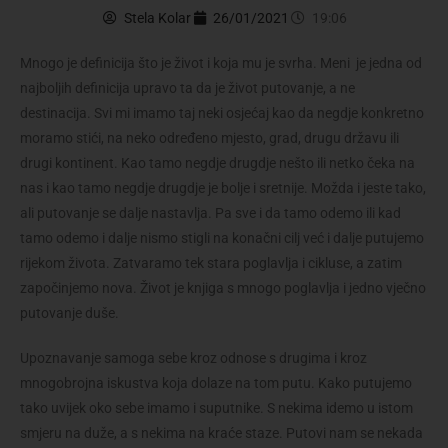
Stela Kolar
26/01/2021
19:06
Mnogo je definicija što je život i koja mu je svrha. Meni je jedna od
najboljih definicija upravo ta da je život putovanje, a ne
destinacija. Svi mi imamo taj neki osjećaj kao da negdje konkretno
moramo stići, na neko određeno mjesto, grad, drugu državu ili
drugi kontinent. Kao tamo negdje drugdje nešto ili netko čeka na
nas i kao tamo negdje drugdje je bolje i sretnije. Možda i jeste tako,
ali putovanje se dalje nastavlja. Pa sve i da tamo odemo ili kad
tamo odemo i dalje nismo stigli na konačni cilj već i dalje putujemo
rijekom života. Zatvaramo tek stara poglavlja i cikluse, a zatim
započinjemo nova. Život je knjiga s mnogo poglavlja i jedno vječno
putovanje duše.
Upoznavanje samoga sebe kroz odnose s drugima i kroz
mnogobrojna iskustva koja dolaze na tom putu. Kako putujemo
tako uvijek oko sebe imamo i suputnike. S nekima idemo u istom
smjeru na duže, a s nekima na kraće staze. Putovi nam se nekada