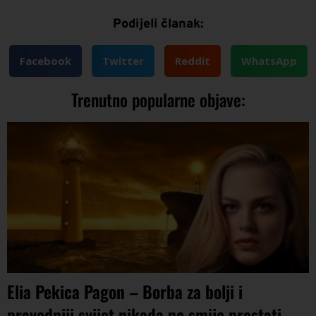
Podijeli članak:
Facebook
Twitter
Reddit
WhatsApp
Trenutno popularne objave:
Elia Pekica Pagon – Borba za bolji i
pravedniji svijet nikada ne smije prestati