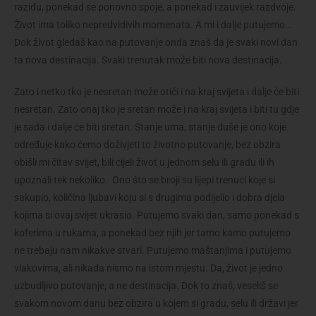
raziđu, ponekad se ponovno spoje, a ponekad i zauvijek razdvoje.
Život ima toliko nepredvidivih momenata. A mi i dalje putujemo…
Dok život gledaš kao na putovanje onda znaš da je svaki novi dan
ta nova destinacija. Svaki trenutak može biti nova destinacija.
Zato i netko tko je nesretan može otići i na kraj svijeta i dalje će biti
nesretan. Zato onaj tko je sretan može i na kraj svijeta i biti tu gdje
je sada i dalje će biti sretan. Stanje uma, stanje duše je ono koje
određuje kako ćemo doživjeti to životno putovanje, bez obzira
obišli mi čitav svijet, bili cijeli život u jednom selu ili gradu ili ih
upoznali tek nekoliko. Ono što se broji su lijepi trenuci koje si
sakupio, količina ljubavi koju si s drugima podijelio i dobra djela
kojima si ovaj svijet ukrasio. Putujemo svaki dan, samo ponekad s
koferima u rukama, a ponekad bez njih jer tamo kamo putujemo
ne trebaju nam nikakve stvari. Putujemo maštanjima i putujemo
vlakovima, ali nikada nismo na istom mjestu. Da, život je jedno
uzbudljivo putovanje, a ne destinacija. Dok to znaš, veseliš se
svakom novom danu bez obzira u kojem si gradu, selu ili državi jer