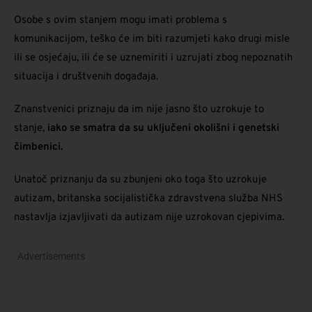
Osobe s ovim stanjem mogu imati problema s
komunikacijom, teško će im biti razumjeti kako drugi misle
ili se osjećaju, ili će se uznemiriti i uzrujati zbog nepoznatih
situacija i društvenih događaja.
Znanstvenici priznaju da im nije jasno što uzrokuje to
stanje,
iako se smatra da su uključeni okolišni i genetski
čimbenici.
Unatoč priznanju da su zbunjeni oko toga što uzrokuje
autizam, britanska socijalistička zdravstvena služba NHS
nastavlja izjavljivati ​​da autizam nije uzrokovan cjepivima.
Advertisements