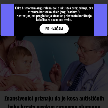
Kako bismo vam osigurali najbolje iskustvo pregledanja, ova
stranica koristi kolačiće (eng. "cookies").
Nastavljanjem pregledanja stranice prihvaćate korištenje
kolačića za navedene svrhe.
PRIHVAĆAM
Znanstvenici priznaju da je kosa autističnih
beba krcata visokim razinama aluminija