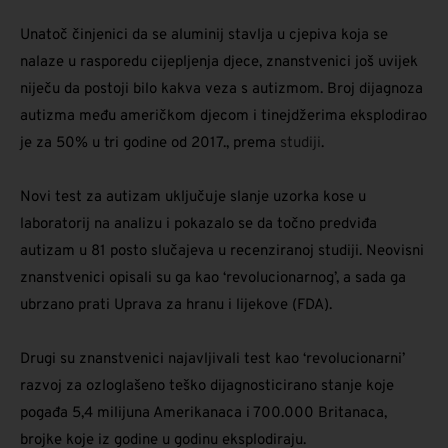
Unatoč činjenici da se aluminij stavlja u cjepiva koja se
nalaze u rasporedu cijepljenja djece, znanstvenici još uvijek
niječu da postoji bilo kakva veza s autizmom. Broj dijagnoza
autizma među američkom djecom i tinejdžerima eksplodirao
je za 50% u tri godine od 2017., prema
studiji
.
Novi test za autizam uključuje slanje uzorka kose u
laboratorij na analizu i pokazalo se da točno predviđa
autizam u 81 posto slučajeva u recenziranoj studiji. Neovisni
znanstvenici opisali su ga kao ‘revolucionarnog’, a sada ga
ubrzano prati Uprava za hranu i lijekove (FDA).
Drugi su znanstvenici najavljivali test kao ‘revolucionarni’
razvoj za ozloglašeno teško dijagnosticirano stanje koje
pogađa 5,4 milijuna Amerikanaca i 700.000 Britanaca,
brojke koje iz godine u godinu eksplodiraju.