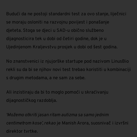
Budući da ne postoji standardni test za ovo stanje, liječnici
se moraju osloniti na razvojnu povijest i ponašanje
djeteta. Stoga se djeci u SAD-u obično službeno
dijagnosticira tek u dobi od četiri godine, dok je u
Ujedinjenom Kraljevstvu prosjek u dobi od šest godina.
No znanstvenici iz njujorške startupe pod nazivom LinusBio
rekli su da bi se njihov novi test trebao koristiti u kombinaciji
s drugim metodama, a ne sam za sebe.
Ali inzistiraju da bi to moglo pomoći u skraćivanju
dijagnostičkog razdoblja.
‘Možemo otkriti jasan ritam autizma sa samo jednim
centimetrom kose’, rekao
je Manish Arora, suosnivač i izvršni
direktor tvrtke.