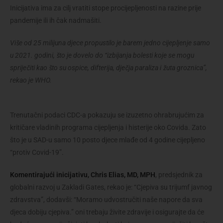
Inicijativa ima za cilj vratiti stope procijepljenosti na razine prije
pandemije ili ih čak nadmašiti.
Više od 25 milijuna djece propustilo je barem jedno cijepljenje samo
u 2021. godini, što je dovelo do “izbijanja bolesti koje se mogu
spriječiti kao što su ospice, difterija, dječja paraliza i žuta groznica”,
rekao je WHO.
Trenutačni podaci CDC-a pokazuju se izuzetno ohrabrujućim za
kritičare vladinih programa cijepljenja i histerije oko Covida. Zato
što je u SAD-u samo 10 posto djece mlađe od 4 godine cijepljeno
“protiv Covid-19”.
Komentirajući inicijativu, Chris Elias, MD, MPH
, predsjednik za
globalni razvoj u Zakladi Gates, rekao je: “Cjepiva su trijumf javnog
zdravstva”, dodavši: “Moramo udvostručiti naše napore da sva
djeca dobiju cjepiva.” oni trebaju živite zdravije i osigurajte da će