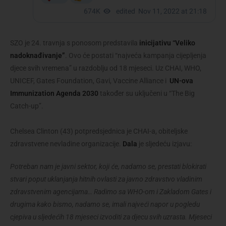
SZO je 24. travnja s ponosom predstavila
inicijativu “Veliko
nadoknađivanje”
. Ovo će postati “najveća kampanja cijepljenja
djece svih vremena” u razdoblju od 18 mjeseci. Uz CHAI, WHO,
UNICEF, Gates Foundation, Gavi, Vaccine Alliance i
UN-ova
Immunization Agenda 2030
također su uključeni u “The Big
Catch-up”.
Chelsea Clinton (43) potpredsjednica je CHAI-a, obiteljske
zdravstvene nevladine organizacije.
Dala
je sljedeću izjavu:
Potreban nam je javni sektor, koji će, nadamo se, prestati blokirati
stvari poput uklanjanja hitnih ovlasti za javno zdravstvo vladinim
zdravstvenim agencijama… Radimo sa WHO-om i Zakladom Gates i
drugima kako bismo, nadamo se, imali najveći napor u pogledu
cjepiva u sljedećih 18 mjeseci izvoditi za djecu svih uzrasta. Mjeseci