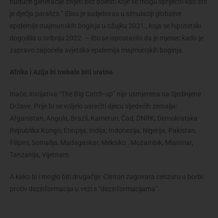
buduće generacije živjeti bez bolesti koje se mogu spriječiti kao što
je dječja paraliza.” Elias je sudjelovao u simulaciji globalne
epidemije majmunskih boginja u ožujku 2021., koja se hipotetski
dogodila u svibnju 2022. – što se ispostavilo da je mjesec kada je
zapravo započela svjetska epidemija majmunskih boginja.
Afrika i Azija bi trebale biti sretne
Inače, inicijativa “The Big Catch-up” nije usmjerena na Sjedinjene
Države. Prije bi se voljelo usrećiti djecu sljedećih zemalja:
Afganistan, Angola, Brazil, Kamerun, Čad, DNRK, Demokratska
Republika Kongo, Etiopija, Indija, Indonezija, Nigerija, Pakistan,
Filipini, Somalija, Madagaskar, Meksiko , Mozambik, Mianmar,
Tanzanija, Vijetnam.
A kako bi i moglo biti drugačije: Clinton zagovara cenzuru u borbi
protiv dezinformacija u vezi s “dezinformacijama”.