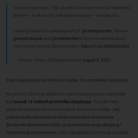
Vaccines save lives. This shouldn’t be a controversial statement,
and yet — in an era rife with disinformation — to many it is.
Looking forward to speaking with Dr.
@celinegounder
, Senator
@amyklobuchar
and
@HealthierGen
’s Donna Crawford about
confronting vaccine disinformation.
https://t.co/X4WsVZHDUI
— Chelsea Clinton (@ChelseaClinton)
August 9, 2021
Popis neprijatelja za kritičare Covida 19 i protivnike cijepljenja
Na primjer, Clinton je uključena u promicanje popisa neprijatelja
koji
navodi 12 vodećih protivnika cijepljenja
. Te ljude treba
blokirati i potisnuti na svim kanalima društvenih medija.
Još
jednom pokazuje kojim se nedemokratskim sredstvima
ljevičarski ekstremisti služe za provođenje svog odbojnog i
totalitarnog svjetonazora.
Listu neprijatelja čine mnogi europski