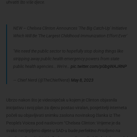
uhvatiti što više djece.
NEW – Chelsea Clinton Announces 'The Big Catch-Up' Initiative
Which Will Be 'The Largest Childhood Immunization Effort Ever'
"We need the public sector to hopefully stop doing things like
stripping away public health emergency powers from state
public health agencies...We're…
pic.twitter.com/pGbgWAJRNP
— Chief Nerd (@TheChiefNerd)
May 8, 2023
Ubrzo nakon što je videoisječak u kojem je Clinton objasnila
inicijativu i svoj plan za djecu postao viralan, posjetitelji interneta
počeli su objavljivati ​​snimku zaslona novinskog članka iz The
People’s Voicea pod naslovom “Chelsea Clinton: Vrijeme je da
svako necijepljeno dijete u SAD-u bude
perfektno Prisiljeno na