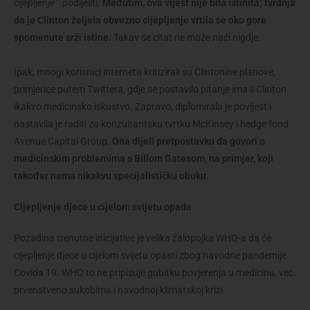
cijepljenje
” podijeliti.
Međutim, ova vijest nije bila istinita; tvrdnja
da je Clinton željela obvezno cijepljenje vrtila se oko gore
spomenute srži istine.
Takav se citat ne može naći nigdje.
Ipak, mnogi korisnici interneta kritizirali su Clintonine planove,
primjerice putem Twittera, gdje se postavilo pitanje ima li Clinton
ikakvo medicinsko iskustvo. Zapravo, diplomirala je povijest i
nastavila je raditi za konzultantsku tvrtku McKinsey i hedge fond
Avenue Capital Group.
Ona dijeli pretpostavku da govori o
medicinskim problemima s Billom Gatesom, na primjer, koji
također nema nikakvu specijalističku obuku.
Cijepljenje djece u cijelom svijetu opada
Pozadina trenutne inicijative je velika žalopojka WHO-a da će
cijepljenje djece u cijelom svijetu opasti zbog navodne pandemije
Covida 19. WHO to ne pripisuje gubitku povjerenja u medicinu, već
prvenstveno sukobima i navodnoj klimatskoj krizi.