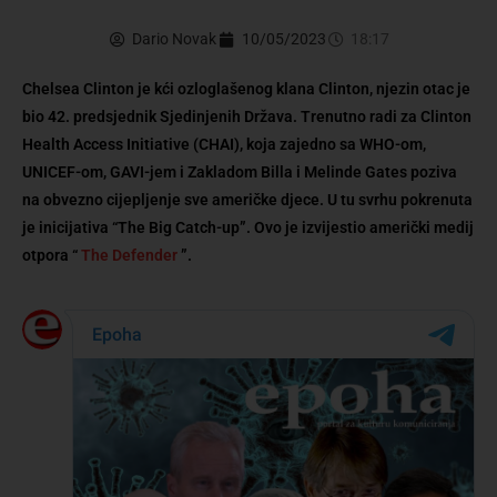
Dario Novak
10/05/2023
18:17
Chelsea Clinton je kći ozloglašenog klana Clinton, njezin otac je
bio 42. predsjednik Sjedinjenih Država. Trenutno radi za Clinton
Health Access Initiative (CHAI), koja zajedno sa WHO-om,
UNICEF-om, GAVI-jem i Zakladom Billa i Melinde Gates poziva
na obvezno cijepljenje sve američke djece. U tu svrhu pokrenuta
je inicijativa “The Big Catch-up”. Ovo je izvijestio američki medij
otpora “
The Defender
”.