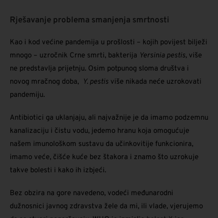
Rješavanje problema smanjenja smrtnosti
Kao i kod većine pandemija u prošlosti – kojih povijest bilježi
mnogo – uzročnik Crne smrti, bakterija
Yersinia pestis,
više
ne predstavlja prijetnju. Osim potpunog sloma društva i
novog mračnog doba,
Y. pestis
više nikada neće uzrokovati
pandemiju.
Antibiotici ga uklanjaju, ali najvažnije je da imamo podzemnu
kanalizaciju i čistu vodu, jedemo hranu koja omogućuje
našem imunološkom sustavu da učinkovitije funkcionira,
imamo veće, čišće kuće bez štakora i znamo što uzrokuje
takve bolesti i kako ih izbjeći.
Bez obzira na gore navedeno, vodeći međunarodni
dužnosnici javnog zdravstva žele da mi, ili vlade, vjerujemo