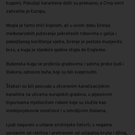
kugom). Pokušaji karantene došli su prekasno, a Crna smrt
zahvatila je Europu.
Mogla je tamo stići kopnom, ali u ovom dobu širenja
međunarodnih putovanja pokretanih robovima s galija i
poboljšanog korištenja vjetra, širenje je postalo munjevito
brzo, a kuga je sljedeće godine stigla do Engleske.
Bubonska kuga se proširila gradovima i selima preko ljudi i
štakora, odnosno buha, koji su bili sveprisutni.
Štakori su bili posvuda u otvorenim kanalizacijskim
kanalima na ulicama europskih gradova, u pljesnivim
trgovinama mješovitom robom koje su služile kao
srednjovjekovne smočnice i u smrdljivim štalama.
Ljudi nagurani u urbane sirotinjske četvrti, s nogama
savijenim od rahitisa i prehranom od ustajalog kruha i džina,