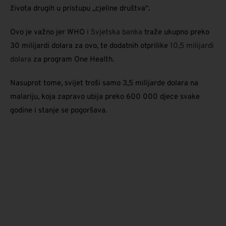
života drugih u pristupu „cjeline društva“.
Ovo je važno jer WHO
i Svjetska banka
traže ukupno preko
30 milijardi dolara za ovo, te dodatnih otprilike
10,5 milijardi
dolara
za program One Health.
Nasuprot tome, svijet troši samo 3,5 milijarde dolara na
malariju, koja zapravo ubija preko 600 000 djece svake
godine i stanje se pogoršava.