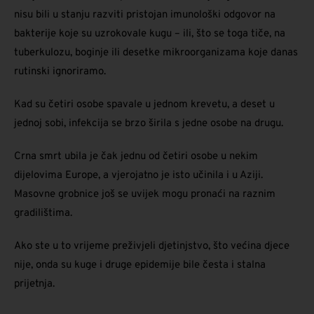
nisu bili u stanju razviti pristojan imunološki odgovor na
bakterije koje su uzrokovale kugu – ili, što se toga tiče, na
tuberkulozu, boginje ili desetke mikroorganizama koje danas
rutinski ignoriramo.
Kad su četiri osobe spavale u jednom krevetu, a deset u
jednoj sobi, infekcija se brzo širila s jedne osobe na drugu.
Crna smrt ubila je čak jednu od četiri osobe u nekim
dijelovima Europe, a vjerojatno je isto učinila i u Aziji.
Masovne grobnice još se uvijek mogu pronaći na raznim
gradilištima.
Ako ste u to vrijeme preživjeli djetinjstvo, što većina djece
nije, onda su kuge i druge epidemije bile česta i stalna
prijetnja.