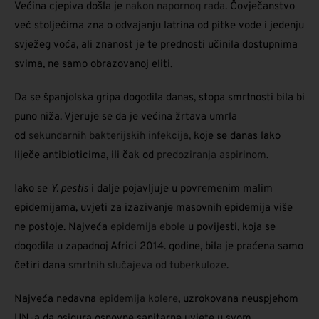
Većina cjepiva došla je
nakon napornog rada
. Čovječanstvo
već stoljećima zna o odvajanju latrina od pitke vode i jedenju
svježeg voća, ali znanost je te prednosti učinila dostupnima
svima, ne samo obrazovanoj eliti.
Da se španjolska gripa dogodila danas, stopa smrtnosti bila bi
puno niža. Vjeruje se da je većina žrtava umrla
od
sekundarnih bakterijskih infekcija,
koje se danas lako
liječe antibioticima, ili čak od
predoziranja aspirinom
.
Iako se
Y. pestis
i dalje pojavljuje u povremenim malim
epidemijama, uvjeti za izazivanje masovnih epidemija više
ne postoje. Najveća
epidemija ebole
u povijesti, koja se
dogodila u zapadnoj Africi 2014. godine, bila je praćena samo
četiri dana
smrtnih slučajeva od tuberkuloze
.
Najveća nedavna
epidemija kolere
, uzrokovana neuspjehom
UN-a da osigura osnovne sanitarne uvjete u svom