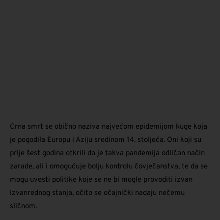
Crna smrt se obično naziva najvećom epidemijom kuge koja
je pogodila Europu i Aziju sredinom 14. stoljeća. Oni koji su
prije šest godina otkrili da je takva pandemija odličan način
zarade, ali i omogućuje bolju kontrolu čovječanstva, te da se
mogu uvesti politike koje se ne bi mogle provoditi izvan
izvanrednog stanja, očito se očajnički nadaju nečemu
sličnom.