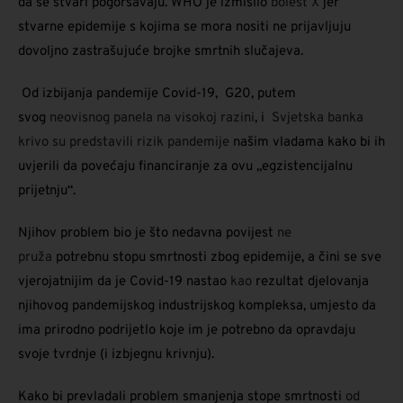
da se stvari pogoršavaju. WHO je izmislio
bolest X
jer
stvarne epidemije s kojima se mora nositi ne prijavljuju
dovoljno zastrašujuće brojke smrtnih slučajeva.
Od izbijanja pandemije Covid-19, G20, putem
svog
neovisnog panela na visokoj razini
, i
Svjetska banka
krivo su predstavili
rizik pandemije
našim vladama kako bi ih
uvjerili da povećaju financiranje za ovu „egzistencijalnu
prijetnju“.
Njihov problem bio je što nedavna povijest
ne
pruža
potrebnu stopu smrtnosti zbog epidemije, a čini se sve
vjerojatnijim da je Covid-19 nastao
kao
rezultat djelovanja
njihovog pandemijskog industrijskog kompleksa, umjesto da
ima prirodno podrijetlo koje im je potrebno da opravdaju
svoje tvrdnje (i izbjegnu krivnju).
Kako bi prevladali problem smanjenja stope smrtnosti
od