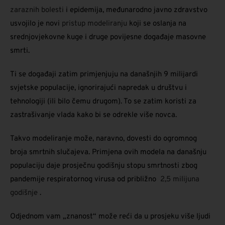
zaraznih bolesti
i epidemija, međunarodno javno zdravstvo
usvojilo je novi
pristup modeliranju
koji se oslanja na
srednjovjekovne kuge i druge povijesne događaje masovne
smrti.
Ti se događaji zatim primjenjuju na današnjih 9 milijardi
svjetske populacije, ignorirajući napredak u društvu i
tehnologiji (ili bilo čemu drugom). To se zatim koristi za
zastrašivanje vlada kako bi se odrekle više novca.
Takvo modeliranje može, naravno, dovesti do ogromnog
broja smrtnih slučajeva. Primjena ovih modela na današnju
populaciju daje prosječnu godišnju stopu smrtnosti zbog
pandemije respiratornog virusa od približno
2,5 milijuna
godišnje
.
Odjednom vam „znanost“ može reći da u prosjeku više ljudi