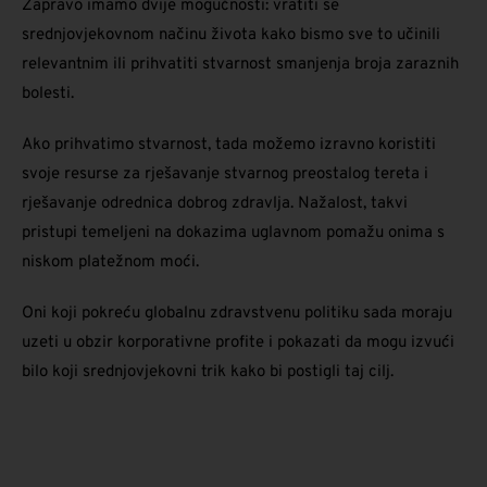
Zapravo imamo dvije mogućnosti: vratiti se
srednjovjekovnom načinu života kako bismo sve to učinili
relevantnim ili prihvatiti stvarnost smanjenja broja zaraznih
bolesti.
Ako prihvatimo stvarnost, tada možemo izravno koristiti
svoje resurse za rješavanje stvarnog preostalog tereta i
rješavanje odrednica dobrog zdravlja. Nažalost, takvi
pristupi temeljeni na dokazima uglavnom pomažu onima s
niskom platežnom moći.
Oni koji pokreću globalnu zdravstvenu politiku sada moraju
uzeti u obzir korporativne profite i pokazati da mogu izvući
bilo koji srednjovjekovni trik kako bi postigli taj cilj.