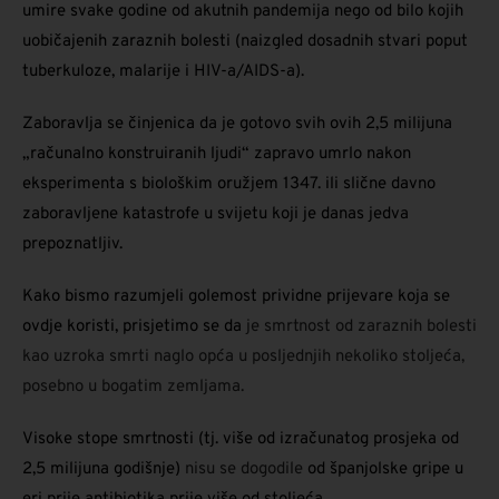
umire svake godine od akutnih pandemija nego od bilo kojih
uobičajenih zaraznih bolesti (naizgled dosadnih stvari poput
tuberkuloze, malarije i HIV-a/AIDS-a).
Zaboravlja se činjenica da je gotovo svih ovih 2,5 milijuna
„računalno konstruiranih ljudi“ zapravo umrlo nakon
eksperimenta s biološkim oružjem 1347. ili slične davno
zaboravljene katastrofe u svijetu koji je danas jedva
prepoznatljiv.
Kako bismo razumjeli golemost prividne prijevare koja se
ovdje koristi, prisjetimo se da
je smrtnost od zaraznih bolesti
kao uzroka smrti naglo opća u posljednjih nekoliko stoljeća,
posebno u bogatim zemljama.
Visoke stope smrtnosti (tj. više od izračunatog prosjeka od
2,5 milijuna godišnje)
nisu se dogodile
od španjolske gripe u