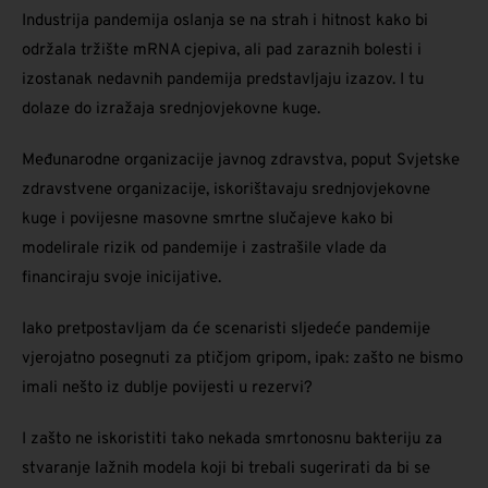
Industrija pandemija oslanja se na strah i hitnost kako bi
održala tržište mRNA cjepiva, ali pad zaraznih bolesti i
izostanak nedavnih pandemija predstavljaju izazov. I tu
dolaze do izražaja srednjovjekovne kuge.
Međunarodne organizacije javnog zdravstva, poput Svjetske
zdravstvene organizacije, iskorištavaju srednjovjekovne
kuge i povijesne masovne smrtne slučajeve kako bi
modelirale rizik od pandemije i zastrašile vlade da
financiraju svoje inicijative.
Iako pretpostavljam da će scenaristi sljedeće pandemije
vjerojatno posegnuti za ptičjom gripom, ipak: zašto ne bismo
imali nešto iz dublje povijesti u rezervi?
I zašto ne iskoristiti tako nekada smrtonosnu bakteriju za
stvaranje lažnih modela koji bi trebali sugerirati da bi se