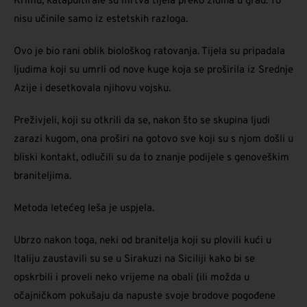
Krimu, katapultirale su mrtva tijela preko zidina u grad. To
nisu učinile samo iz estetskih razloga.
Ovo je bio rani oblik biološkog ratovanja. Tijela su pripadala
ljudima koji su umrli od nove kuge koja se proširila iz Srednje
Azije i desetkovala njihovu vojsku.
Preživjeli, koji su otkrili da se, nakon što se skupina ljudi
zarazi kugom, ona proširi na gotovo sve koji su s njom došli u
bliski kontakt, odlučili su da to znanje podijele s genoveškim
braniteljima.
Metoda letećeg leša je uspjela.
Ubrzo nakon toga, neki od branitelja koji su plovili kući u
Italiju zaustavili su se u Sirakuzi na Siciliji kako bi se
opskrbili i proveli neko vrijeme na obali (ili možda u
očajničkom pokušaju da napuste svoje brodove pogođene