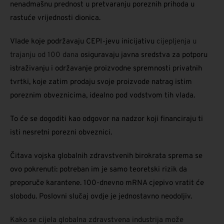
nenadmašnu prednost u pretvaranju poreznih prihoda u
rastuće vrijednosti dionica.
Vlade koje podržavaju CEPI-jevu inicijativu
cijepljenja u
trajanju od 100 dana
osiguravaju javna sredstva za potporu
istraživanju i održavanje proizvodne spremnosti privatnih
tvrtki, koje zatim prodaju svoje proizvode natrag istim
poreznim obveznicima, idealno pod vodstvom tih vlada.
To će se dogoditi kao odgovor na nadzor koji financiraju ti
isti nesretni porezni obveznici.
Čitava vojska globalnih zdravstvenih birokrata sprema se
ovo pokrenuti: potreban im je samo teoretski rizik da
preporuče karantene. 100-dnevno mRNA cjepivo vratit će
slobodu. Poslovni slučaj ovdje je jednostavno neodoljiv.
Kako se cijela globalna zdravstvena industrija može