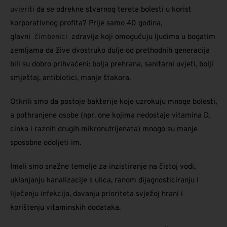
uvjeriti
da se odrekne stvarnog tereta bolesti u korist
korporativnog profita? Prije samo 40 godina,
glavni
čimbenici
zdravlja koji omogućuju ljudima u bogatim
zemljama da žive dvostruko dulje od prethodnih generacija
bili su dobro prihvaćeni: bolja prehrana, sanitarni uvjeti, bolji
smještaj, antibiotici, manje štakora.
Otkrili smo da postoje bakterije koje uzrokuju mnoge bolesti,
a pothranjene osobe (npr. one kojima nedostaje vitamina D,
cinka i raznih drugih mikronutrijenata) mnogo su manje
sposobne odoljeti im.
Imali smo snažne temelje za inzistiranje na čistoj vodi,
uklanjanju kanalizacije s ulica, ranom dijagnosticiranju i
liječenju infekcija, davanju prioriteta svježoj hrani i
korištenju vitaminskih dodataka.