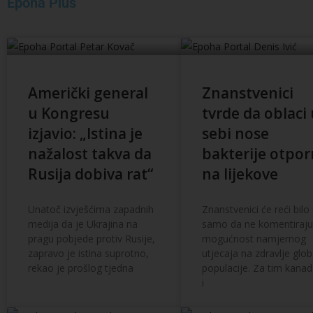
Epoha Plus
Američki general
Znanstvenici
u Kongresu
tvrde da oblaci
izjavio: „Istina je
sebi nose
nažalost takva da
bakterije otpo
Rusija dobiva rat“
na lijekove
Unatoč izvješćima zapadnih
Znanstvenici će reći bilo
medija da je Ukrajina na
samo da ne komentiraju
pragu pobjede protiv Rusije,
mogućnost namjernog
zapravo je istina suprotno,
utjecaja na zdravlje glo
rekao je prošlog tjedna
populacije. Za tim kanad
i