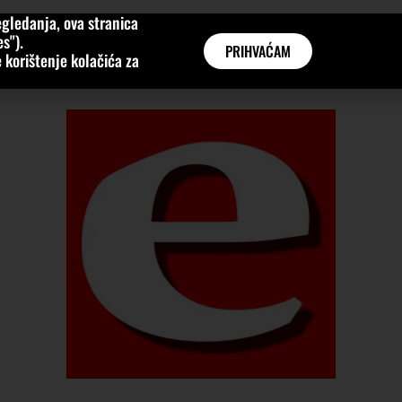
gledanja, ova stranica
MNE
KATEGORIJE
INTERVJUI
AKTUALNO
GLOBAL
s").
PRIHVAĆAM
 korištenje kolačića za