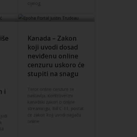
cijelog
iše
Kanada – Zakon
koji uvodi dosad
neviđenu online
cenzuru uskoro će
stupiti na snagu
Teror online cenzure se
 i
nastavlja. Kontroverzni
kanadski zakon o online
streamingu, Bill C-11, postat
će zakon koji uvodi najjaču
ljudi
online
a
ta