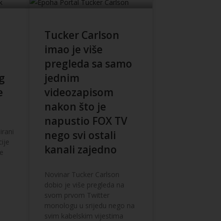
Tucker Carlson
imao je više
pregleda sa samo
g
jednim
e
videozapisom
nakon što je
napustio FOX TV
irani
nego svi ostali
ije
kanali zajedno
ne
Novinar Tucker Carlson
dobio je više pregleda na
svom prvom Twitter
monologu u srijedu nego na
svim kabelskim vijestima