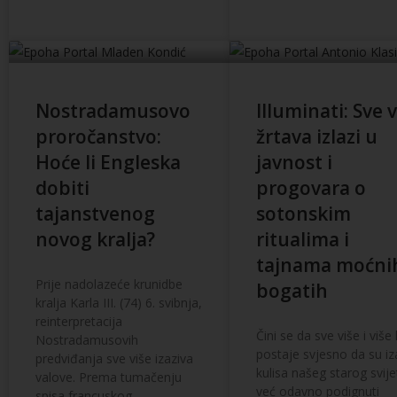
Nostradamusovo
Illuminati: Sve v
proročanstvo:
žrtava izlazi u
Hoće li Engleska
javnost i
dobiti
progovara o
tajanstvenog
sotonskim
novog kralja?
ritualima i
tajnama moćnih
Prije nadolazeće krunidbe
bogatih
kralja Karla III. (74) 6. svibnja,
reinterpretacija
Čini se da sve više i više 
Nostradamusovih
postaje svjesno da su iz
predviđanja sve više izaziva
kulisa našeg starog svije
valove. Prema tumačenju
već odavno podignuti
spisa francuskog