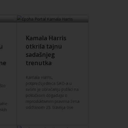
Kamala Harris
 u
otkrila tajnu
sadašnjeg
rne
trenutka
Kamala Harris,
potpredsjednica SAD-a u
 što
svom je obraćanju publici na
političkom događaju o
reproduktivnim pravima žena
balne
održanom 25. travnja ove
skih