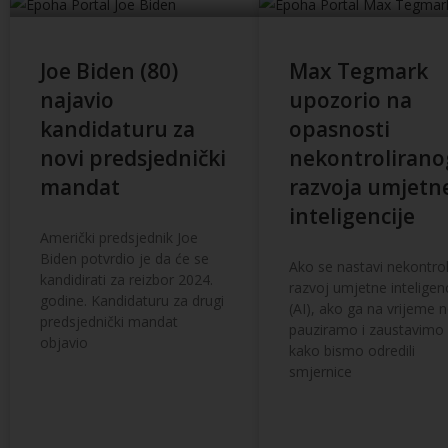
Joe Biden (80)
Max Tegmark
najavio
upozorio na
kandidaturu za
opasnosti
novi predsjednički
nekontrolirano
mandat
razvoja umjetn
inteligencije
Američki predsjednik Joe
Biden potvrdio je da će se
Ako se nastavi nekontrol
kandidirati za reizbor 2024.
razvoj umjetne inteligenc
godine. Kandidaturu za drugi
(AI), ako ga na vrijeme 
predsjednički mandat
pauziramo i zaustavimo
objavio
kako bismo odredili
smjernice