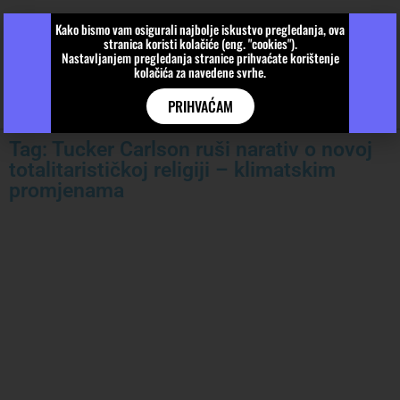
Kako bismo vam osigurali najbolje iskustvo pregledanja, ova
stranica koristi kolačiće (eng. "cookies").
Nastavljanjem pregledanja stranice prihvaćate korištenje
kolačića za navedene svrhe.
PRIHVAĆAM
Tag: Tucker Carlson ruši narativ o novoj
totalitarističkoj religiji – klimatskim
promjenama