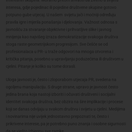
interesa, gdje pojedinac ili pojedine društvene skupine gotovo
potpuno gube utjecaj. U našem svijetu jači i moćniji određuju
pravila igre i mjerila ponašanja i djelovanja. Važnost odnosa s
javnošću za stvaranje objektivne i prihvatljive slike i javnog
mnijenja kao najvišeg izraza demokratizacije svakoga društva
stoga raste geometrijskom progresijom. Sve češće se od
profesionalaca u PR- u traže odgovori na mnoga otvorena i
kritička pitanja, posebno u upravljanju poduzećima ili društvom u
cjelini. Pitanje je koliko su tome dorasli.
Uloga javnosti je, često i zloporabom utjecaja PR, svedena na
ogoljenu manipulaciju. S druge strane, upravo je javnost često
jedina brana koja nastoji izboriti i očuvati društveni i socijalni
identitet svakoga društva, bez obzira na šire implikacije i procese
koji se danas odvijaju u svakom društvu i svijetu u cjelini. Medijima
i novinarima nije uvijek jednostavno prepoznati te, često i
prikrivene interese, pa je potrebno puno znanja i osobne sigurnosti
da se vješto izbjegnu sve zamke.