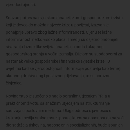
vjerodostojnosti
.
Snažan potres na svjetskom financijskom i gospodarskom tržištu,
koji je doveo do možda najveće krize u povijesti, izazvan je
ponajprije upravo zbog lažne informiranosti. Cijenu te lažne
informiranosti netko visoko plaća. I mediji su osjetno pridonijeli
stvaranju lažne slike svijeta financija, a onda i ukupnog
gospodarskog stanja u većini zemalja. Dijelom su suodgovorni za
nastanak velike gospodarske i financijske svjetske krize. U
uvjetima kad se vjerodostojnost informacija postavlja kao temelj
ukupnog društvenog i poslovnog djelovanja, to su porazne
činjenice.
Novinarstvo je suočeno s naglo poraslim utjecajem PR- a u
praktičnom životu, sa snažnim utjecajem na strukturiranje
sadržaja u poslovnim medijima. Uloga odnosa s javnošću u
kreiranju medija stalno raste i postoji latentna opasnost da najveći
dio sadržaja tiskovina, napose onih specijaliziranih, bude ispunjen