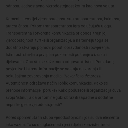
odnosa. Jednostavno, vjerodostojnost kotira kao nova valuta.
Kameni – temeljci vjerodostojnosti su: transparentnost, istinitost,
autentičnost. Pritom transparentnost igra odlučujuću ulogu.
Transparentna i otvorena komunikacija pridonosi trajnijoj
vjerodostojnosti tvrtke ili organizacije, a na temelju toga se
dodatno stvaraju pojmovi poput opravdanosti i povjerenja.
Istinitost stavlja u prvi plan pozornosti poštenje u izrazu i
djelovanju. Ono što se kaže mora odgovarati istini. Pouzdane,
povjerljive i iskrene informacije ne nastaju na varanju ili
pokušajima zavaravanja medija.
‘Never lie to the press!’
Autentičnost odražava način i oblik komunikacije. Kako se
prenose informacije i poruke? Kako poduzeće ili organizacija čuva
svoju ‘istinu’, a da pritom ne gubi obraz ili zapadne u dodatne
neprilike glede vjerodostojnosti?
Pored spomenuta tri stupa vjerodostojnosti, još su dva elementa
jako važna. To su usuglašenost riječi i djela i konzistentnost