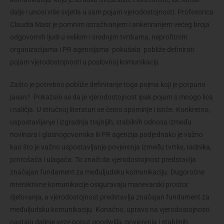
dalje i unosi više svjetla u sam pojam vjerodostojnosti. Profesorica
Claudia Mast je pomnim istraživanjem i anketiranjem većeg broja
odgovornih ljudi u velikim i srednjim tvrtkama, neprofitnim
organizacijama i PR agencijama pokušala pobliže definirati
pojam vjerodostojnosti u poslovnoj komunikaciji.
Zašto je potrebno pobliže definiranje toga pojma koji je potpuno
jasan? Pokazalo se da je vjerodostojnost ipak pojam s mnogo lica
i naličja. U stručnoj literaturi se često spominje i ističe. Konkretno,
uspostavljanje i izgradnja trajnijih, stabilnih odnosa između
novinara i glasnogovornika ili PR agencija podjednako je važno
kao što je važno uspostavljanje povjerenja između tvrtke, radnika,
potrošača i ulagača. To znači da vjerodostojnost predstavlja
značajan fundament za međuljudsku komunikaciju. Dugoročne
interaktivne komunikacije osiguravaju manevarski prostor
djelovanja, a vjerodostojnost predstavlja značajan fundament za
međuljudsku komunikaciju. Konačno, upravo na vjerodostojnosti
nastaju daljnje veze poput goodwilla, povjerenja i stabilnih