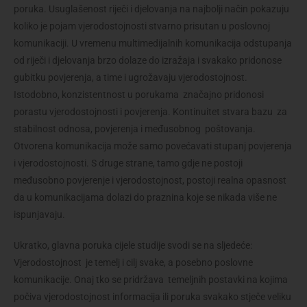
poruka. Usuglašenost riječi i djelovanja na najbolji način pokazuju
koliko je pojam vjerodostojnosti stvarno prisutan u poslovnoj
komunikaciji. U vremenu multimedijalnih komunikacija odstupanja
od riječi i djelovanja brzo dolaze do izražaja i svakako pridonose
gubitku povjerenja, a time i ugrožavaju vjerodostojnost.
Istodobno, konzistentnost u porukama značajno pridonosi
porastu vjerodostojnosti i povjerenja. Kontinuitet stvara bazu za
stabilnost odnosa, povjerenja i međusobnog poštovanja.
Otvorena komunikacija može samo povećavati stupanj povjerenja
i vjerodostojnosti. S druge strane, tamo gdje ne postoji
međusobno povjerenje i vjerodostojnost, postoji realna opasnost
da u komunikacijama dolazi do praznina koje se nikada više ne
ispunjavaju.
Ukratko, glavna poruka cijele studije svodi se na sljedeće:
Vjerodostojnost je temelj i cilj svake, a posebno poslovne
komunikacije. Onaj tko se pridržava temeljnih postavki na kojima
počiva vjerodostojnost informacija ili poruka svakako stječe veliku