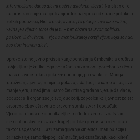
informacijama danas glavni način nastajanja vijesti“.
Na pitanje: je li
rasprostranjenije manipuliranje informacijama od strane politike ili
velikih poduzeća, Nichols odgovara:
„To pitanje i nije tako važno;
važna je svijest o tome da je tu – bez obzira na izvor: politički,
poslovni ili društveni – riječ o manipuliranoj verziji vijesti koja se nudi
kao dominantan glas“.
Upravo stalno javno preispitivanje ponašanja čimbenika u društvu
i objavljivanje kritike toga ponašanja stvara onu potrebnu kritičnu
masu u javnosti, koja pokreće događaje, pa i sankcije. Mnoga
istraživanja javnog mnijenja pokazuju da ljudi, ne samo u nas, sve
manje vjeruju medijima. Samo četvrtina građana vjeruje da vlade,
poduzeća ili organizacije svoj auditorij, zaposlenike i javnost zaista
otvoreno obavještavaju o pravom stanju stvari i događaja.
Vjerodostojnost u komunikaciji je, međutim, veoma značajan
element poslovne (i svake druge) politike i prerasta u meritoran
faktor uspješnosti. Laži, zamagljivanje činjenica, manipulacije i
prikazivanje samo ‘lijepog lica’ stručnjaci označavaju kao ‘kilere’