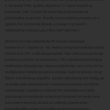
4. listopada 1980. godine, objavili su 111 vijesti vezanih uz
kompanije. Čak 72 posto tih vijesti bilo je zasnovano na
priopćenjima za javnost. Štoviše, brojna izvješća preuzeta su u
cijelosti, bez novinarske obrade, a mnoga i s potpisom
redakcijskog novinara („by a WSJ staff reporter“).
Možemo li iz toga zaključiti da PR sve više zamjenjuje
novinarstvo? Odgovor je – da. Naime, mnogi komunikolozi odnos
novinarstva i PR- a vide kao parazitski. Tako neki smatraju da nije
problem u tome što se novinarstvo i PR u određenim područjima
međusobno dopunjavaju i zapravo podržavaju, već u tome što se
na dijelovima medijskog sustava stapaju. Gube se granice, što je
štetno s društvenog stajališta. Opada i vjerodostojnost medija, jer
se uvelike gubi samostalnost i neovisnost novinara u kritičkom
izvještavanju. Zapažen je trend da PR- menadžeri sve češće
pokušavaju komunikacije usmjeravati tematski, terminski i kroz
instrumente kontrole, ali ipak su selekcija, prezentacija i
komunikacijska snaga (još uvijek) na strani novinarstva.