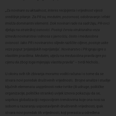
„Za novinare su aktualnost, interes recipijenta i vrijednost vijesti
središnje pitanje. Za PR su, međutim, pozornost, odobravanje i efekt
imidža dominantni elementi. Dok novinari rade na sadržaju, PR-ovci
djeluju na strateškoj osnovici. Postoji čvrsta strukturalna veza
između novinarstva i odnosa s javnošću, često i međusobna
ovisnost. Iako PR i novinarstvo slijede različite ciljeve, postoje uske
veze poput ‘prijateljskih neprijatelja’. Novinarstvo i PR igraju igre s
vlastitim pravilima. Međutim, utječu na međusobna pravila igre po
cijenu da zbog toga mijenjaju vlastita pravila“
– tvrdi Nichols..
U okviru svih tih zbivanja moramo voditi računa i o tome da se
stvara novi poredak društvenih vrijednosti
.
Brojne analize i studije
ključnih elemenata uspješnosti neke tvrtke (ili udruge, političke
organizacije, političke stranke) uvijek iznova pokazuju da se,
usprkos globalizaciji i nepovoljnim trendovima koje ona nosi sa
sobom u razaranju uspostavljenih društvenih vrijednosti, ipak
stvara novi poredak tih vrijednosti, koji prerasta u određena