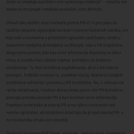
često se smatraju suvišnim i one opterećuju redakcije“
– smatra već
istaknuti stručnjak i medijski analitičar John Nichols.
Otkud tako različit stav novinara prema PR-u? U procjepu su
različite skupine: agencijski novinari i novinari kulturnih rubrika, oni
koji rade u novinama s pretežnim oglasnim sadržajem, zatim u
zabavnim medijima ili medijima za lifestyle, vide u PR izvješćima
dragocjenu pomoć, bilo kao izvor informacija ili poticaj na izbor
tema, a osobito kao uštedu vrijeme potrebno za dodatno
istraživanje. Tu ima i kritičkog sagledavanja, ali je u biti odnos
povoljan. Politički novinari su poseban slučaj. Mali broj ozbiljnih
analitičara vidi korist i potrebu u PR izvješćima. No, u odnosu na
ranija istraživanja, novinari danas imaju puno više PR kontakta i
priznaju potrebu ponude PR a kao koristan izvor informacija.
Pojedinci tvrde kako je utjecaj PR-a na njihov novinarski rad
veoma ograničen, ali istodobno smatraju da je opći utjecaj PR- a
na novinarsku struku sve izrazitiji.
Znakovit je primjer Wall Street Journala. Jednog dana, konkretno