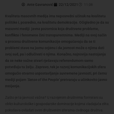
Ante Gavranović
22/12/2021
11:06
Kvaliteta masovnih medija ima neposredni učinak na kvalitetu
politike i, posredno, na kvalitetu demokracije. Očigledno je da su
masovni mediji javna pozornica koja društvene probleme,
konflikte i fenomene čini transparentnima. Mediji na svoj način
u procesu društvene komunikacije omogućavaju da se ti
problemi stave na javnu ocjenu i da javnost može o njima dati
svoj sud, pa i odlučivati o njima. Konačno, najnovija nastojanja
da se neke važne stvari rješavaju referendumom samo
potvrđuju tu želju. Zapravo, tek je razvoj komunikacijskih sfera
omogućio stvarno uspostavljanje suvremene javnosti, pri čemu
mediji pojam
‘Sense of the People’
pretvaraju u učinkovito javno
mnijenje.
Zašto je ta javnost važna? U razvijenim društvima formirani su
oblici kulturološke i gospodarske dominacije kojima vladajuća elita
pokušava ovladati svim društvenim sferama civilnoga društva.