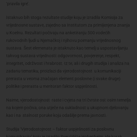
‘pravila igre’.
Istaknuo bih stoga rezultate studije koju je izradila Komisija za
vrijednosne sustave, zajedno sa Institutom za primijenjena znanja
u Koelnu. Rezultati počivaju na anketiranju 500 vodećih
rukovodnih ljudi u Njemačkoj i njihovu poimanju vrijednosnog
sustava. Šest elemenata je istaknuto kao temelj u uspostavljanju
takvog sustava vrijednosti: odgovornost, povjerenje, respekt,
integritet, održivost i hrabrost. Iz te, ali i drugih studija i analiza na
zadanu tematiku, proizlazi da vjerodostojnost u komunikaciji
prerasta u veoma značajan element poslovne (i svake druge)
politike i prerasta u meritoran faktor uspješnosti.
Naime, vjerodostojnost raste i cvjeta na tri čvrste osi: osim temelja
na kojem počiva, ona utječe na sukladnost u ukupnom djelovanju
kao i na stalnost poruke koju odašilje prema javnosti.
Studija ‘Vjerodostojnost – faktor uspješnosti za poslovnu
komunikaciju’ koju je izradilo Sveučilište Hohenheim, ide korak