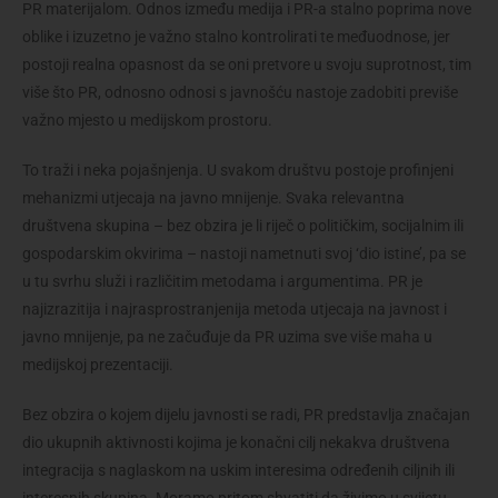
PR materijalom. Odnos između medija i PR-a stalno poprima nove
oblike i izuzetno je važno stalno kontrolirati te međuodnose, jer
postoji realna opasnost da se oni pretvore u svoju suprotnost, tim
više što PR, odnosno odnosi s javnošću nastoje zadobiti previše
važno mjesto u medijskom prostoru.
To traži i neka pojašnjenja. U svakom društvu postoje profinjeni
mehanizmi utjecaja na javno mnijenje. Svaka relevantna
društvena skupina – bez obzira je li riječ o političkim, socijalnim ili
gospodarskim okvirima – nastoji nametnuti svoj ‘dio istine’, pa se
u tu svrhu služi i različitim metodama i argumentima. PR je
najizrazitija i najrasprostranjenija metoda utjecaja na javnost i
javno mnijenje, pa ne začuđuje da PR uzima sve više maha u
medijskoj prezentaciji.
Bez obzira o kojem dijelu javnosti se radi, PR predstavlja značajan
dio ukupnih aktivnosti kojima je konačni cilj nekakva društvena
integracija s naglaskom na uskim interesima određenih ciljnih ili
interesnih skupina. Moramo pritom shvatiti da živimo u svijetu