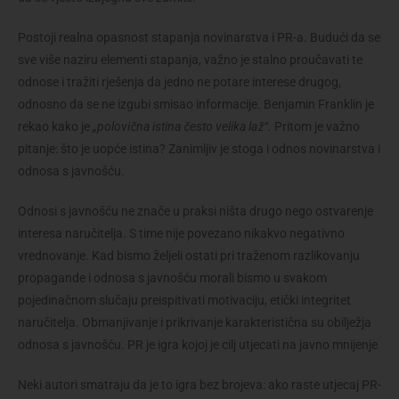
Postoji realna opasnost stapanja novinarstva i PR-a. Budući da se
sve više naziru elementi stapanja, važno je stalno proučavati te
odnose i tražiti rješenja da jedno ne potare interese drugog,
odnosno da se ne izgubi smisao informacije. Benjamin Franklin je
rekao kako je
„polovična istina često velika laž“.
Pritom je važno
pitanje: što je uopće istina? Zanimljiv je stoga i odnos novinarstva i
odnosa s javnošću.
Odnosi s javnošću ne znače u praksi ništa drugo nego ostvarenje
interesa naručitelja. S time nije povezano nikakvo negativno
vrednovanje. Kad bismo željeli ostati pri traženom razlikovanju
propagande i odnosa s javnošću morali bismo u svakom
pojedinačnom slučaju preispitivati motivaciju, etički integritet
naručitelja. Obmanjivanje i prikrivanje karakteristična su obilježja
odnosa s javnošću. PR je igra kojoj je cilj utjecati na javno mnijenje
Neki autori smatraju da je to igra bez brojeva: ako raste utjecaj PR-