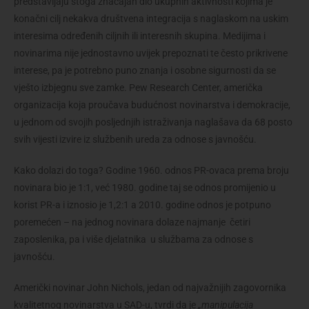
predstavljaju stoga značajan dio ukupnih aktivnosti kojima je
konačni cilj nekakva društvena integracija s naglaskom na uskim
interesima određenih ciljnih ili interesnih skupina. Medijima i
novinarima nije jednostavno uvijek prepoznati te često prikrivene
interese, pa je potrebno puno znanja i osobne sigurnosti da se
vješto izbjegnu sve zamke. Pew Research Center, američka
organizacija koja proučava budućnost novinarstva i demokracije,
u jednom od svojih posljednjih istraživanja naglašava da 68 posto
svih vijesti izvire iz službenih ureda za odnose s javnošću.
Kako dolazi do toga? Godine 1960. odnos PR-ovaca prema broju
novinara bio je 1:1, već 1980. godine taj se odnos promijenio u
korist PR-a i iznosio je 1,2:1 a 2010. godine odnos je potpuno
poremećen – na jednog novinara dolaze najmanje četiri
zaposlenika, pa i više djelatnika u službama za odnose s
javnošću.
Američki novinar John Nichols, jedan od najvažnijih zagovornika
kvalitetnog novinarstva u SAD-u, tvrdi da je
„manipulacija