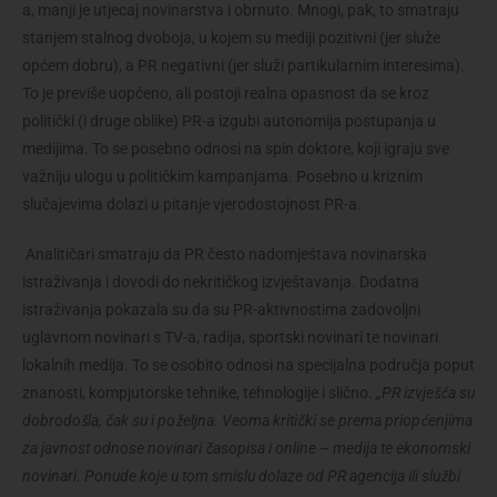
a, manji je utjecaj novinarstva i obrnuto. Mnogi, pak, to smatraju
stanjem stalnog dvoboja, u kojem su mediji pozitivni (jer služe
općem dobru), a PR negativni (jer služi partikularnim interesima).
To je previše uopćeno, ali postoji realna opasnost da se kroz
politički (i druge oblike) PR-a izgubi autonomija postupanja u
medijima. To se posebno odnosi na spin doktore, koji igraju sve
važniju ulogu u političkim kampanjama. Posebno u kriznim
slučajevima dolazi u pitanje vjerodostojnost PR-a.
Analitičari smatraju da PR često nadomještava novinarska
istraživanja i dovodi do nekritičkog izvještavanja. Dodatna
istraživanja pokazala su da su PR-aktivnostima zadovoljni
uglavnom novinari s TV-a, radija, sportski novinari te novinari
lokalnih medija. To se osobito odnosi na specijalna područja poput
znanosti, kompjutorske tehnike, tehnologije i slično.
„PR izvješća su
dobrodošla, čak su i poželjna. Veoma kritički se prema priopćenjima
za javnost odnose novinari časopisa i online – medija te ekonomski
novinari. Ponude koje u tom smislu dolaze od PR agencija ili službi