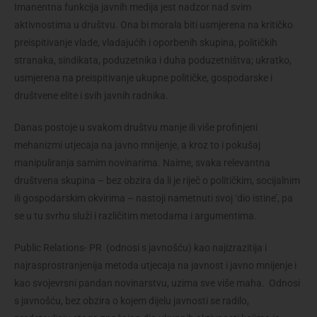
Imanentna funkcija javnih medija jest nadzor nad svim
aktivnostima u društvu. Ona bi morala biti usmjerena na kritičko
preispitivanje vlade, vladajućih i oporbenih skupina, političkih
stranaka, sindikata, poduzetnika i duha poduzetništva; ukratko,
usmjerena na preispitivanje ukupne političke, gospodarske i
društvene elite i svih javnih radnika.
Danas postoje u svakom društvu manje ili više profinjeni
mehanizmi utjecaja na javno mnijenje, a kroz to i pokušaj
manipuliranja samim novinarima. Naime, svaka relevantna
društvena skupina – bez obzira da li je riječ o političkim, socijalnim
ili gospodarskim okvirima – nastoji nametnuti svoj ‘dio istine’, pa
se u tu svrhu služi i različitim metodama i argumentima.
Public Relations- PR (odnosi s javnošću) kao najizrazitija i
najrasprostranjenija metoda utjecaja na javnost i javno mnijenje i
kao svojevrsni pandan novinarstvu, uzima sve više maha. Odnosi
s javnošću, bez obzira o kojem dijelu javnosti se radilo,