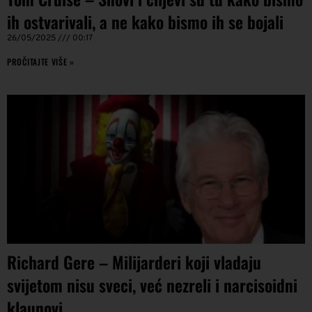
ih ostvarivali, a ne kako bismo ih se bojali
26/05/2025
00:17
PROČITAJTE VIŠE »
Richard Gere – Milijarderi koji vladaju
svijetom nisu sveci, već nezreli i narcisoidni
klaunovi