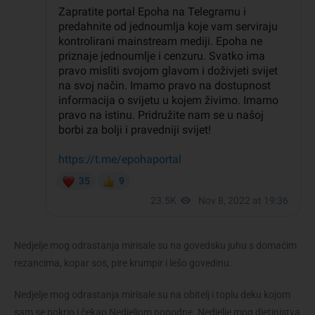
Nedjelje mog odrastanja mirisale su na govedsku juhu s domaćim
rezancima, kopar sos, pire krumpir i lešo govedinu.
Nedjelje mog odrastanja mirisale su na obitelj i toplu deku kojom
sam se pokrio i čekao Nedjeljom popodne. Nedjelje mog djetinjstva