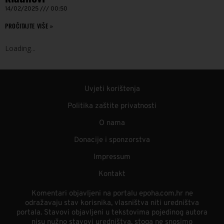
14/02/2025
00:50
PROČITAJTE VIŠE »
Loading
.
.
.
Uvjeti korištenja
Politika zaštite privatnosti
O nama
Donacije i sponzorstva
Impressum
Kontakt
Komentari objavljeni na portalu epoha.com.hr ne
odražavaju stav korisnika, vlasništva niti uredništva
portala. Stavovi objavljeni u tekstovima pojedinog autora
nisu nužno stavovi uredništva, stoga ne snosimo