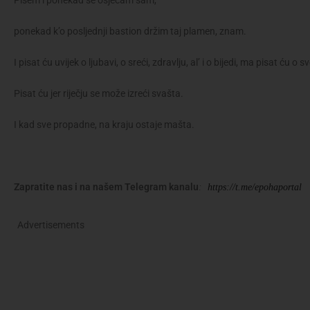
Pišem i ponekad se osjećam sam,
ponekad k’o posljednji bastion držim taj plamen, znam.
I pisat ću uvijek o ljubavi, o sreći, zdravlju, al’ i o bijedi, ma pisat ću 
Pisat ću jer riječju se može izreći svašta.
I kad sve propadne, na kraju ostaje mašta.
Zapratite nas i na našem Telegram kanalu
:
https://t.me/epohaportal
Advertisements