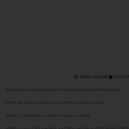
Siniša Juzbašić
27/03/
Zašto pišem, kad reći ne znam ili se je možda lakše skriti iza pera?
Pišem, jer život se skriva u riječi. Pišem jer pisati moram.
Ostat će zaboravljeno, ostat će negdje, a nije fer.
Pišem i u ova ružna vremena, kad lijepo nestaje, a ružno se ljepotom 