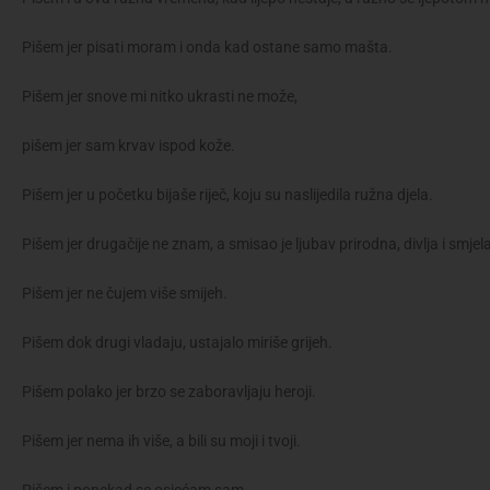
Pišem jer pisati moram i onda kad ostane samo mašta.
Pišem jer snove mi nitko ukrasti ne može,
pišem jer sam krvav ispod kože.
Pišem jer u početku bijaše riječ, koju su naslijedila ružna djela.
Pišem jer drugačije ne znam, a smisao je ljubav prirodna, divlja i smjel
Pišem jer ne čujem više smijeh.
Pišem dok drugi vladaju, ustajalo miriše grijeh.
Pišem polako jer brzo se zaboravljaju heroji.
Pišem jer nema ih više, a bili su moji i tvoji.