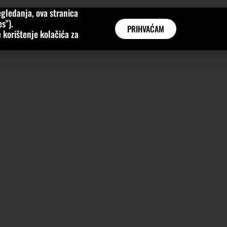
gledanja, ova stranica
MNE
KATEGORIJE
INTERVJUI
AKTUALNO
GLOBAL
s").
PRIHVAĆAM
 korištenje kolačića za