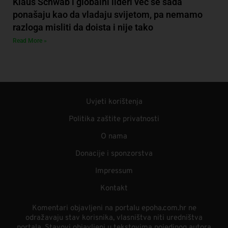
Klaus Schwab i globalni lideri već se sada
ponašaju kao da vladaju svijetom, pa nemamo
razloga misliti da doista i nije tako
Read More »
Uvjeti korištenja
Politika zaštite privatnosti
O nama
Donacije i sponzorstva
Impressum
Kontakt
Komentari objavljeni na portalu epoha.com.hr ne
odražavaju stav korisnika, vlasništva niti uredništva
portala. Stavovi objavljeni u tekstovima pojedinog autora