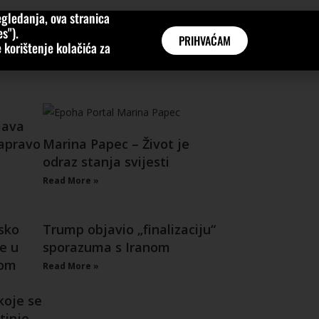
gledanja, ova stranica
MNE
KATEGORIJE
INTERVJUI
AKTUALNO
GLOBAL
s").
PRIHVAĆAM
 korištenje kolačića za
java
zapravo
Marina Papec – Život je
odraz stanja svijesti
Read More »
sko
Trump objavio „finalizaciju“
e u
sporazuma s Iranom
dom
Read More »
koje se
tinje