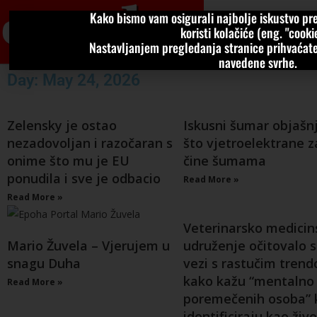
Kako bismo vam osigurali najbolje iskustvo pre
VIJESTI
KOLU
koristi kolačiće (eng. "cookie
Nastavljanjem pregledanja stranice prihvaćate
navedene svrhe.
Day: May 24, 2026
Zelensky je ostao
Iskusni šumar objašn
nezadovoljan i razočaran s
što vjetroelektrane 
onime što mu je EU
čine šumama
ponudila i sve je odbacio
Read More »
Read More »
Veterinarsko medicin
Mario Žuvela – Vjerujem u
udruženje očitovalo s
snagu Duha
vezi s rastučim tren
kako kažu “mentalno
Read More »
poremečenih osoba” 
identificiraju kao živo