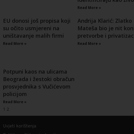
Read More »
EU donosi još propisa koji
Andrija Klarić: Zlatko
su očito usmjereni na
Mateša bio je nit ko
uništavanje malih firmi
pretvorbe i privatizac
Read More »
Read More »
Potpuni kaos na ulicama
Beograda i žestoki obračun
prosvjednika s Vučićevom
policijom
Read More »
1
2
Uvjeti korištenja