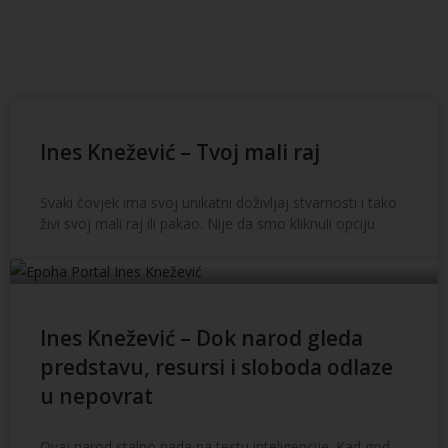
Ines Knežević – Tvoj mali raj
Svaki čovjek ima svoj unikatni doživljaj stvarnosti i tako
živi svoj mali raj ili pakao. Nije da smo kliknuli opciju
Ines Knežević – Dok narod gleda
predstavu, resursi i sloboda odlaze
u nepovrat
Ovaj narod stalno pada na testu inteligencije. Kad god