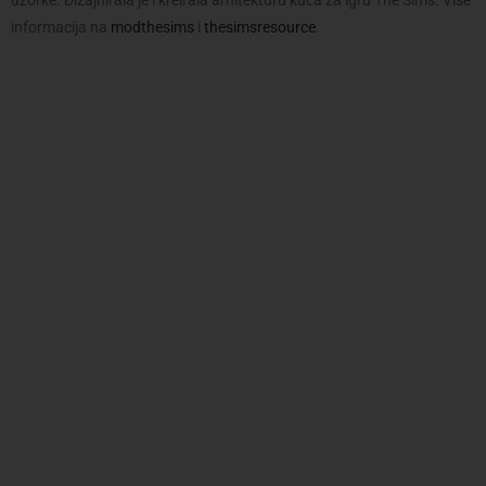
informacija na
modthesims
i
thesimsresource
.