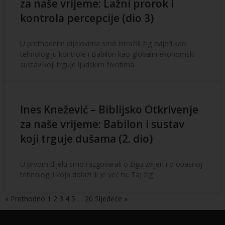
za naše vrijeme: Lažni prorok i
kontrola percepcije (dio 3)
U prethodnim dijelovima smo istražili žig zvijeri kao
tehnologiju kontrole i Babilon kao globalni ekonomski
sustav koji trguje ljudskim životima.
Ines Knežević – Biblijsko Otkrivenje
za naše vrijeme: Babilon i sustav
koji trguje dušama (2. dio)
U prvom dijelu smo razgovarali o žigu zvijeri i o opasnoj
tehnologiji koja dolazi ili je već tu. Taj žig
« Prethodno
1
2
3
4
5
…
20
Sljedeće »