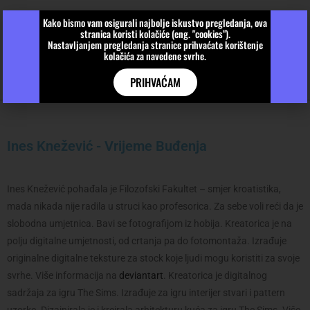
Kako bismo vam osigurali najbolje iskustvo pregledanja, ova
stranica koristi kolačiće (eng. "cookies").
Nastavljanjem pregledanja stranice prihvaćate korištenje
kolačića za navedene svrhe.
PRIHVAĆAM
Ines Knežević - Vrijeme Buđenja
Ines Knežević pohađala je Filozofski Fakultet – smjer kroatistika,
mada nikada nije radila u struci kao profesorica. Za sebe voli reći da je
slobodna umjetnica. Bavi se fotografijom iz hobija. Kreatorica je na
polju digitalne umjetnosti, od crtanja pa do fotomontaža. Izrađuje
originalne digitalne teksture za stock koje ljudi mogu koristiti za svoje
svrhe. Više informacija na
deviantart
. Kreatorica je digitalnog
sadržaja za igru The Sims. Izrađuje za igru interijer stvari i pattern
uzorke. Dizajnirala je i kreirala arhitekturu kuća za igru The Sims. Više