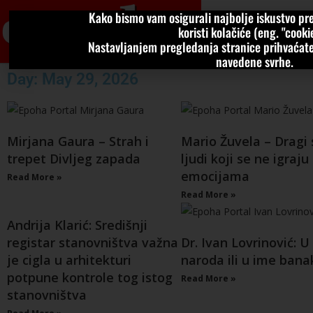
Kako bismo vam osigurali najbolje iskustvo pre
VIJESTI
KOLU
koristi kolačiće (eng. "cookie
Nastavljanjem pregledanja stranice prihvaćate
navedene svrhe.
Day: May 29, 2026
Mirjana Gaura – Strah i
Mario Žuvela – Dragi 
trepet Divljeg zapada
ljudi koji se ne igraj
emocijama
Read More »
Read More »
Andrija Klarić: Središnji
registar stanovništva važna
Dr. Ivan Lovrinović: U
je cigla u arhitekturi
naroda ili u ime bana
potpune kontrole tog istog
Read More »
stanovništva