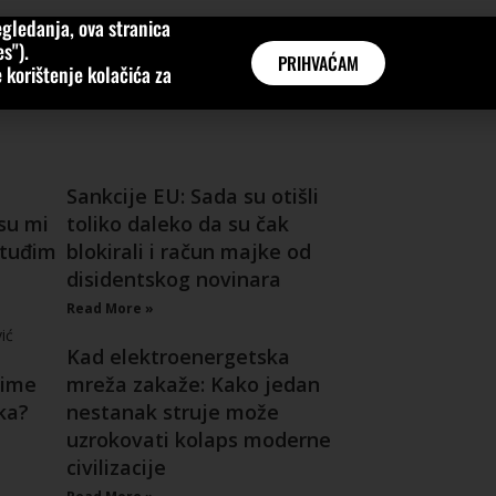
gledanja, ova stranica
MNE
KATEGORIJE
INTERVJUI
AKTUALNO
GLOBAL
s").
PRIHVAĆAM
 korištenje kolačića za
Sankcije EU: Sada su otišli
su mi
toliko daleko da su čak
u tuđim
blokirali i račun majke od
disidentskog novinara
Read More »
Kad elektroenergetska
 ime
mreža zakaže: Kako jedan
ka?
nestanak struje može
uzrokovati kolaps moderne
civilizacije