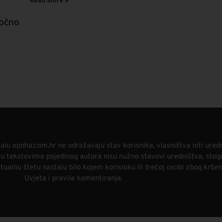
Read More »
ročno
alu epoha.com.hr ne odražavaju stav korisnika, vlasništva niti ured
i u tekstovima pojedinog autora nisu nužno stavovi uredništva, stog
alnu štetu nastalu bilo kojem korisniku ili trećoj osobi zbog kršen
Uvjeta i pravila komentiranja.