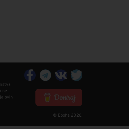
ništva
a ne
ja ovih
© Epoha 2026.