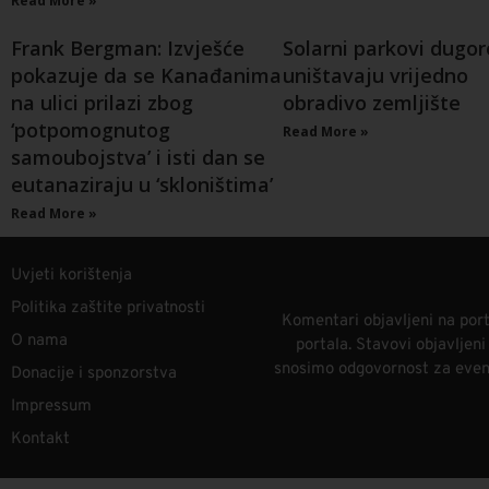
Read More »
Frank Bergman: Izvješće
Solarni parkovi dugo
pokazuje da se Kanađanima
uništavaju vrijedno
na ulici prilazi zbog
obradivo zemljište
‘potpomognutog
Read More »
samoubojstva’ i isti dan se
eutanaziraju u ‘skloništima’
Read More »
Uvjeti korištenja
Politika zaštite privatnosti
Komentari objavljeni na port
O nama
portala. Stavovi objavljen
snosimo odgovornost za eventu
Donacije i sponzorstva
Impressum
Kontakt